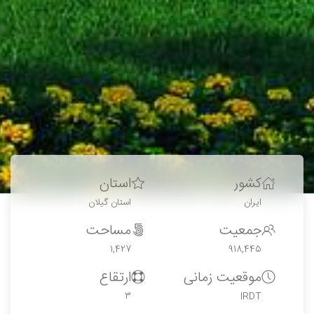
کشور
استان
ایران
استان گیلان
جمعیت
مساحت
1,427
918,445
موقعیت زمانی
ارتقاع
3
IRDT