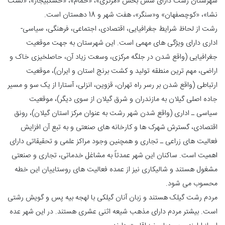
شهرستان رشت دارای شش بخش «مرکزی»، «خمام»، «خشکبیجار»، «لشت
نشا»، «کوچصفهان» و«سنگر»، هفت شهر و 18 دهستان است.
رشت از لحاظ شرایط جغرافیایی، اقتصادی، اجتماعی، فرهنگی، سیاسی-
اداری دارای ویژگی های مهمی است. این شهرستان به جهت موقعیت
جغرافیایی (واقع شدن در جلگه مرکزی، وسعت زیاد آن، حاصلخیزی خاک و
اراضی، مهم ترین منطقه تولید و کشت برنج استان و ایران)، موقعیت
ارتباطی (واقع شدن بر رسر راه تهران، قزوین، انزلی، آستارا از یک سو و مسیر
جاده اصلی گیلان به مازندران و شرق گیلان از سوی دیگر)، موقعیت
سیاسی ـ اداری (واقع شدن شهر رشت به عنوان مرکز استان گیلان)، رونق
اقتصادی، گسترش شهرک ها و کارخانه های صنعتی و به تبع آن افزایش
فعالیت های زراعی ـ تجاری و همچنین وجود مراکز علمی و تحقیقاتی دارای
اهمیت است. ساکنان این شهر عمدتاً به مشاغل خدماتی، تجاری و صنعتی
مشغول هستند و شالیکاری نیز از عمده فعالیت های روستاییان این خطه
محسوب می شود.
مردم رشت گیلک هستند و زبان آنان گیلکی با لهجه بیه پس و گویش رشتی
است. بیشتر مردم دارای مذهب شیعه اثنی عشری هستند. در این شهر عده