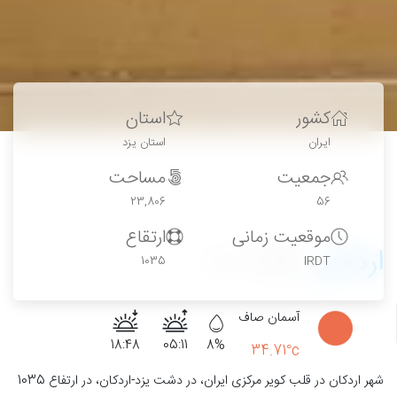
کشور
استان
ایران
استان یزد
جمعیت
مساحت
23,806
56
موقعیت زمانی
ارتقاع
اردکان
11
1035
IRDT
آسمان صاف
18:48
05:11
8%
34.71°c
شهر اردکان در قلب کویر مرکزی ایران، در دشت یزد-اردکان، در ارتفاع 1035