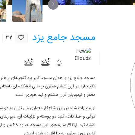
مسجد جامع یزد
32
مسجد جامع یزد یا همان مسجد کبير یزد گنجينه‌ای از هنر
كالينجار» در قرن ششم هجری بر جاي آتشكده ای باستانی 
مظفر و تيموریان قرن هشتم و نهم هجری است.
از امتیازات شاخص این شاهکار معماری می‌ توان به دو منا
کوفی و خط ثلث، گنبد دو پوسته و تزئینات آن، دیوارهای د
که در دوره صفوی به بنا افزوده شده است.