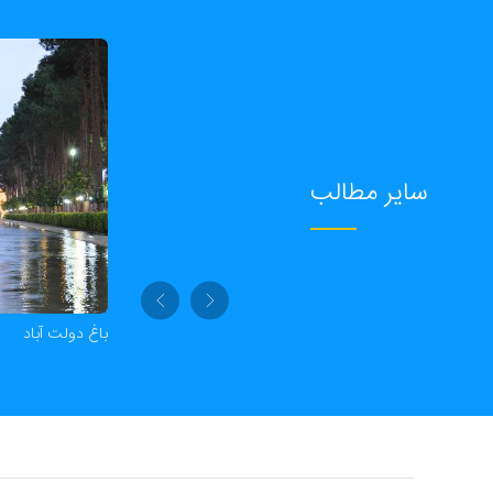
سایر مطالب
زندان اسکندر(مدرسه ضیاییه)
باغ دولت آباد