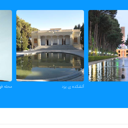
آتشکده ی یزد
محله فه