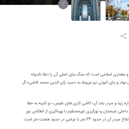
 و معماری اسلامی است که سنگ بنای اصلی آن را «علاء‌الدوله
نهاد و بنای کنونی نیز مربوط به «سيد رکن الدين محمد قاضی» آل
ره زیبا و سردر بلند آن، کاشی کاری های نفيس، دو کتيبه به خط
اخلی شبستان و نورگیری غيرمستقيم با بهره‌گیری از انعکاس نور
اشاره کرد. ارتفاع مناره ‌های این مسجد حدود 48 متر و ارتفاع سردر آن در حدود 24 متر با عرضی در حدود هشت متر است