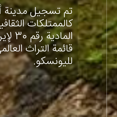
تم تسجيل مدينة أ
كالممتلكات الثقافي
المادية ر
قائمة التراث العالم
لليونسكو.