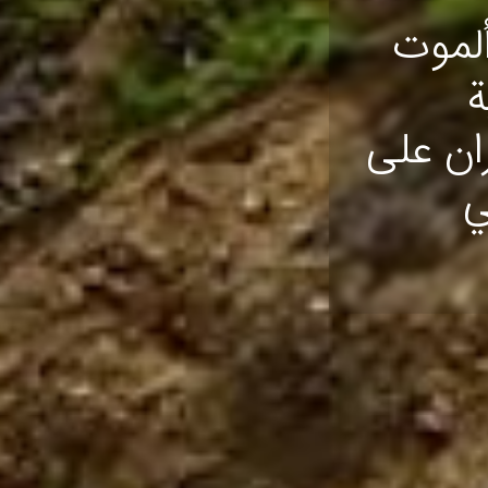
لموت
ة
قم 30 لإيران على
ي