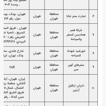
مجمع نيك روز التجار
، وحدة 304
محافظة
طهران، بونک، بوستا
6
تجارت سفر شانا
طهران
طهران
مول، رقم 716
طهران ، طريق المحلات
شركة قصر
محافظة
السريع ، ناصية شارع
7
هماديس للسفر
طهران
طهران
الشريفي رقم 1 - الرم
والسياحة
البريدي: 1768994168
خورشید شهداد
محافظة
شارع غاندی، ساحه
8
طهران
للسیاحه
طهران
ونک، تهران، ایران
سفرهای کهن
محافظة
9
طهران
null
سیر
طهران
إيران، طهران، آية الله
كاشاني، منظمة برنام
داريان ترافيل
محافظة
10
طهران
الشمال، شمال لاله،
أرتين
طهران
طريق الشرق الثاني،
مبنى أبادانا ، رقم 12