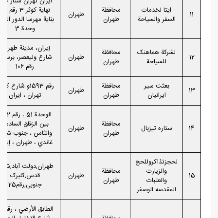
ایران تهران ستار خان
ايتا لخدمات
محافظة
نهاية كوثر 3 رقم 7
11
طهران
السفر والسياحة
طهران
بناية مهرسا الدور الثان
وحدة 3
إيران، مدينة طهران،
لشركة هماهنک
محافظة
12
طهران
شارع ولیعصر، برستو،
للسياحة
طهران
رقم 106
بعثت سیر
محافظة
رقم 1593و شارع کارگ
13
طهران
ایرانیان
طهران
تهران ، ایران
الوحدة 51 ، 
محافظة
بين الزقاق السادس
14
ستاره تیزبال
طهران
طهران
والثامن ، جنوب شارع
غاندي ، طهران ، إيرا
لحجزتذاکروللحج
طهران,دولت آباد,شار
والزیارت
محافظة
15
طهران
قدس,کلبرک
والعتبات
طهران
جنوبی,رقم25
المقدسه الوسفر
الطابق الأرض