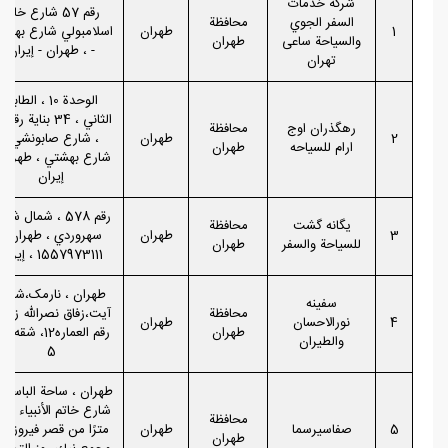
شركة خدمات
رقم 57 شارع خالد
السفر الجوي
محافظة
1
طهران
اسلامبولي شارع بهشت
والسياحة ساعی
طهران
- ، طهران - إيران
تهران
الوحدة 10 ، الطابق
الثاني
رهگذران اوج
محافظة
2
طهران
، شارع صابونشي ،
ارام للسیاحه
طهران
شارع بهشتي ، طهران 
إيران
رقم 578 ، شمال شا
یگانه گشت
محافظة
3
طهران
سهروردي ، طهران ،
للسياحة والسفر
طهران
1557973111 ، إيران
طهران ، نارمک،شارع
سفینه
محافظة
آیت،زفاق نصرالله زاده 
4
نورالاحسان
طهران
طهران
رقم العماره12، شقه 
والطیران
5
طهران ، ساحة الباسيج 
شارع خاتم ال
محافظة
5
صفاسیرسما
طهران
مترًا من قصر فيروزة) 
طهران