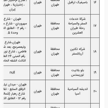
محافظة
، شارع الإختيار الجنوب
16
باسیفیک ترافیل
طهران
طهران
، إختيارية ، طهران ،
إيران
شركة خدمات
طهران - شارع
السفر والسياحة
محافظة
سهروردي - شارع سرم
17
طهران
رحلة طيران
طهران
- رقم 2 - الطابق الثان
العشرین
وحدة 5.
طهران،شارع
ولیعصرعج، بعد شارع
شرکه تکتین
محافظة
18
طهران
فاطمی ، شارع نوروز
آریاللسفر
طهران
رقم المبنی 26 الطاب
الثالث الشقه الخامسه
بلو بلانيت
محافظة
19
طهران
null
توريستس
طهران
طهران - ميدان نيلوفر 
اندیشه ألسیاحیة
محافظة
الزقاق السابع - تقاطع
20
طهران
آسیا
طهران
شارع رهبار (شمالاً) -
رقم 12 - الطابق الثالث