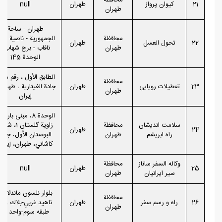
محافظة
21
کیوان پرواز
طهران
null
طهران
طهران - ساحة
محافظة
الجمهورية - ناصية متر
22
تحول العسل
طهران
طهران
نافاب - برج شهاب -
الوحدة 145
محافظة
23
تعطیلات رویایی
طهران
جادة الغيتارية ، طهران
طهران
إيران
الوحدة 8، مبنى بارما
سلامت اندیشان
محافظة
زاوية گلستان 1، شا
24
طهران
راه ابریشم
طهران
البوستان الأول، جادة
كاشاني، طهران، إيران
وکاله السفر ساناز
محافظة
25
طهران
null
سیر ایرانیان
طهران
بلوار نلسون ماندلا -خ
محافظة
26
راه و رسم سفر
طهران
ناهيد غر
طهران
طبقه سوم-واحد ١٦