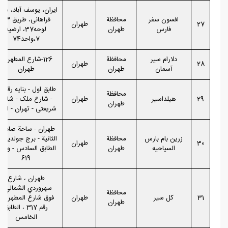
ایران، یوسف آباد، شار
افسون سفر
محافظة
فراهانی، طریق 13،
27
طهران
فارس
طهران
لوحه37، ارضیه
7،واحد74
دلارام سیر
محافظة
126-شارع المطهری-
28
طهران
آسمان
طهران
طهران
طابق اول
محافظة
29
هیلداسیر
طهران
- شارع ملک - شارع
طهران
شریعتی - تهران - ایرا
طهران - ساحة صادقية
زرین بام بارس
محافظة
الثانية - برج جولديس 
30
طهران
السیاحیه
طهران
الطابق السادس - وحد
619
طهران ، شارع
سهروردي الشمالي ،
محافظة
31
کل سیر
طهران
فوق شارع المطهري ،
طهران
رقم 317 ، الطابق
الخامس