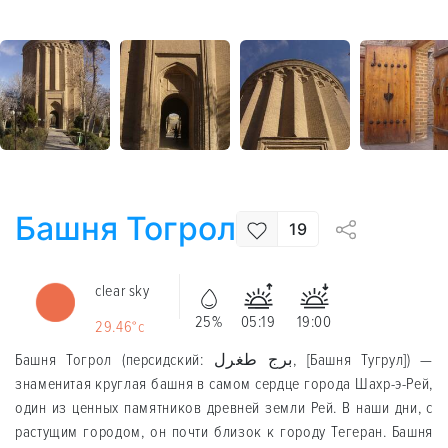
Башня Тогрол
19
clear sky
25%
05:19
19:00
29.46°c
Башня Тогрол (персидский: برج طغرل, [Башня Тугрул]) —
знаменитая круглая башня в самом сердце города Шахр-э-Рей,
один из ценных памятников древней земли Рей. В наши дни, с
растущим городом, он почти близок к городу Тегеран. Башня