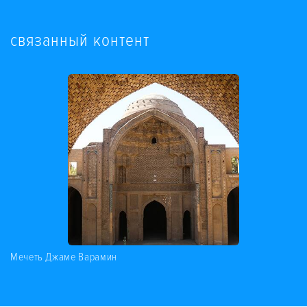
связанный контент
Мечеть Джaмe Варамин