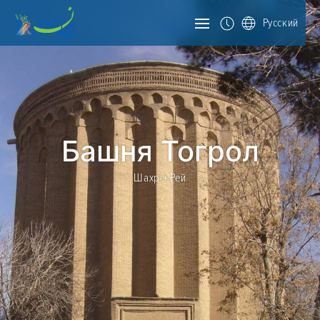
Русский
Башня Тогрол
Шахр-э Рей