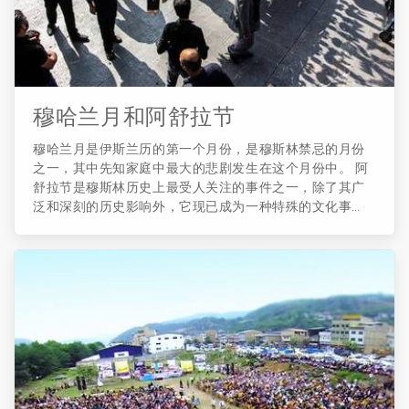
穆哈兰月和阿舒拉节
穆哈兰月是伊斯兰历的第一个月份，是穆斯林禁忌的月份
之一，其中先知家庭中最大的悲剧发生在这个月份中。 阿
舒拉节是穆斯林历史上最受人关注的事件之一，除了其广
泛和深刻的历史影响外，它现已成为一种特殊的文化事
件。 考虑到卡尔巴拉惨案发生在穆哈兰月的第九天和第十
天，因此穆斯林中这两天的传统来自于阿舒拉节。 这两天
变得更加突出，Tasu'a（阿拉伯语中的“Ta'sa”表示“九”和
“Tasu'a”表示“第九天”），阿舒拉节（“Ash”表示第10和阿舒拉
节， 意思是第10天）。 在这些日子里，伊玛目侯赛因，也
就是什叶派的第三位伊玛目和他的七十二个追随者，在卡
尔巴拉与亚齐德部队在战争中殉难。 这种哀悼是最沉痛的
哀悼。 Tasu'a和阿舒拉节的官方假期是两天。 在这个节日
里，人们穿着黑色的衣服，并通过哀悼的旗帜把街道、清
真寺和Husayniyah装扮成黑色。 在阿舒拉节之后，哀悼会持