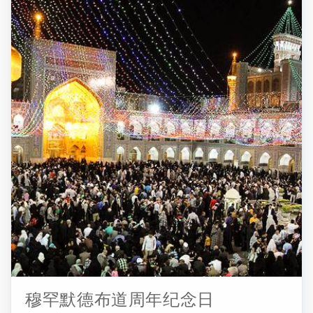
多其它国家的神话中，13这个数字是不吉利的数字，因此，
他们认为在这一天发生了一些令人不快的事情，因此，他
们在户外度过，甚至在短时间内度过这一天，并庆祝这一
天，以免给自己造成灾难。 今天，没有人会接受13是一个
不幸的数字，人们大多认为这只是一种迷信。 根据另一种
观点，伊朗古代日历中每个月的第13天与Tir或Tishtar天使
（雨星）有关，这是一个幸福和快乐的日子。 各个地区在
Sizdah-Be-Dar方面的习俗不同，如游戏、运动、当地比赛、
穿着传统服装、播放音乐、舞蹈，喝Sekanjebin（伊朗最古
老的饮料之一）、烹饪食物，以及不同类型的其它习俗。
Sizdah-Be-Dar仪式的另一部分起源于一些神话传说，如“窃
听谈话”、算命和幽默的“Sizdah-Be-Dar的谎言”，这是当今伊
朗人的共同习俗。 今天，Sizdah -Be -Dar的原始形式已经像
许多其它伊朗节日一样被改变了。 ...
穆罕默德布道周年纪念日