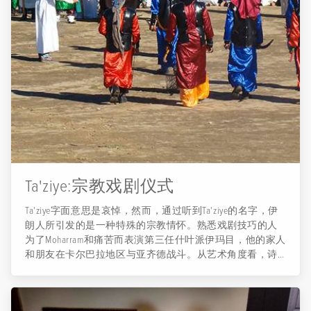
Rouhollah Khomeini成为伊朗最高领袖。1977年2月1日
（Bahman 12th）和2月11日（Bahman 22nd）之间的10天被称
为Fajr Decade。伊玛目霍梅尼在流亡十五年后回到伊朗，他
在德黑兰受到了最盛大的欢迎，最终巴列维政权在经历了
50多年的压迫和暴政后于2月23日灭亡。 革命胜利后，于
1979年7月28日举行了关于建立伊斯兰共和国的公民投票，
它获得了98.2％的合格公民的选票。 在这次伟大胜利之
际，伊朗国家用鲜花、伊玛目的名字、伊朗的最高领导人
Sayyed Ali Khamenei以及伊朗伊斯兰共和国的旗帜装饰城市街
道。 每年的Fajr纪念日，伊朗人通过表演革命歌曲庆祝，举
办各种节日庆祝Fajr（电影、戏剧和音乐节），在全国各地
的政府组织和中心举行各种仪式。学校从2月1日开始，把
伊玛目霍梅尼进入伊朗的纪念日作为法定假日，人们在不
Ta'ziye:宗教戏剧仪式
同的城市举行光荣的集会，庆祝这一胜利。 ...
Ta'ziye字面意思是哀悼，然而，通过听到Ta'ziye的名字，伊
朗人所引发的是一种特殊的宗教情怀。熟悉戏剧技巧的人
为了Moharram和痛苦而表演第三任什叶派伊玛目，他的家人
和朋友在卡尔巴拉地区与亚齐德战斗。从艺术角度看，诗
歌比通过表演还原事件更重要，它被称为“Ta'ziye Khani”。
它通常从执行主要部分的Pish-khani（阅读一种介绍）开
始。 建立Ta'ziye的人被命名为“Bani”（建造者），指挥它的