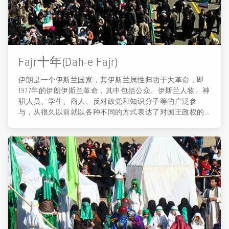
Fajr十年(Dah-e Fajr)
伊朗是一个伊斯兰国家，其伊斯兰属性归功于大革命，即
1977年的伊朗伊斯兰革命，其中包括公众、伊斯兰人物、神
职人员、学生、商人、反对政党和知识分子等的广泛参
与，从很久以前就以各种不同的方式表达了对国王政权的
不满，随之冲突、罢工、街头示威和抗议不断。 伊朗伊斯
兰共和国的主要根源可以在1953年的政变（在伊朗称为28
Mordad政变）及其同时发生的事件中看出端倪。开展伊斯
兰运动的原因可以归结如下：对西方的绝对依恋、特别是
对美国、国王的决策没有得到人民的授权、试图欺骗年轻
人的腐败和没有信仰的国王、无视人民的投票、对抗与自
由主义、政府的压迫和不公正的普遍存在、科学、工业不
发达和缺乏便利设施。 在2月11日的反皇家革命之后，穆斯
林群众的斗争终于获得胜利，伊朗王国被推翻，伊斯兰共
和国在什叶派神职人员的领导下登上了历史舞台，Seyyed