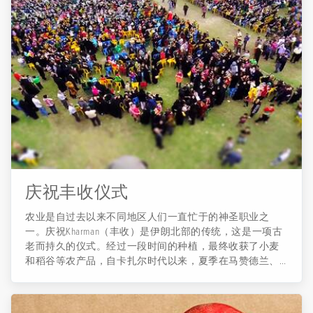
续到萨法月。 ...
庆祝丰收仪式
农业是自过去以来不同地区人们一直忙于的神圣职业之
一。庆祝Kharman（丰收）是伊朗北部的传统，这是一项古
老而持久的仪式。经过一段时间的种植，最终收获了小麦
和稻谷等农产品，自卡扎尔时代以来，夏季在马赞德兰、
吉兰和格雷斯坦省的农民都会举行庆祝丰收的活动。 这个
庆祝活动象征着人民的感恩、友谊和合作，是保护和复兴
古老传统和本土文化的一种方式。通过基本工具收获农产