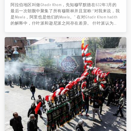
阿拉伯地区叫做Ghadir Khom，先知穆罕默德在632年3月的
最后一次朝觐中聚集了所有穆斯林并且宣称:“对我来说，我
是Mawla，阿里也是他们的Mawla。” 在对Ghadir Khom hadith
的解释中，什叶派和逊尼派之间存在差异。 什叶派认为先
知将阿里·伊本·阿比·塔利布任命为他的继任者，但是逊尼派
的叙述者只将这个圣训解释为先知与阿里的亲近以及阿里
作为他的堂弟和女婿，是他死后家庭的负责人。 因此，伊
玛目阿里任命周年纪念日是众所周知的穆斯林信仰中的Eid
Ghadir Khum，这一天不仅是一个历史性的日子，而且还是
伊朗官方假期之一。 ...