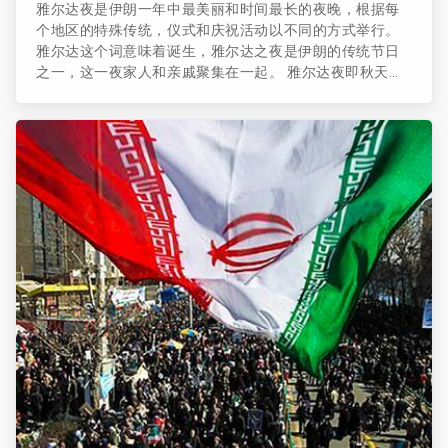
雅尔达夜是伊朗一年中最美丽和时间最长的夜晚，根据每
个地区的特殊传统，仪式和庆祝活动以不同的方式举行。
雅尔达这个词意味着诞生，雅尔达之夜是伊朗的传统节日
之一，这一夜家人和亲戚聚集在一起。 雅尔达夜即秋天最
后一天和冬天的第一天，这是北半球一年中最长和最黑暗
的夜晚。 在这个夜晚，各种仪式在伊朗的不同地区和城市
中举行，比如吃西瓜、石榴、坚果和糖果等特殊水果，烹
饪当地美食，阅读哈菲兹和列王纪等等， 每一个都具有象
征意义，它们是健康和幸福的标志。 ...