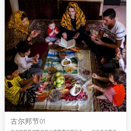
人称为“Ta'ziyeGardān”（跑步者），其作者是“Ta'ziye Khan”
（读者）或“Shabih Khan”。Ta'ziye的起源不详，但有些人认
为这种仪式的根源可以追溯到伊朗前伊斯兰时期，尤其是
伊朗英雄Soog-e Siavash仪式。 这被认为是Ta'ziye的基础。
然而，伊朗3000年历史的正式形式归功于什叶派。在公元
352年，Moez al-Dole命令人们关闭Bazaar，穿黑布并阅读
Rodha。因此，Shabih Khani表演的基础是在那个时期建立
的。 在那之后，在什叶派政府统治下，Ta'ziye非常兴旺。
然而，据说伊朗Ta'ziye的黄金时代是Naser al-Din Shah统治时
期的恺加王朝时期。 Tekyeh Dowlat在统治期间的成立得到了
英格兰歌剧院。Ta'ziye Khani和Rodha...
古尔邦节01