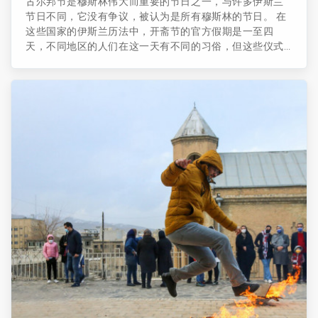
古尔邦节是穆斯林伟大而重要的节日之一，与许多伊斯兰
节日不同，它没有争议，被认为是所有穆斯林的节日。 在
这些国家的伊斯兰历法中，开斋节的官方假期是一至四
天，不同地区的人们在这一天有不同的习俗，但这些仪式
通常是相同的。 纪念亚伯拉罕的开斋节每年都由穆斯林庆
祝，他决定牺牲他的儿子以实玛利纯粹是为了履行神圣的
命令，并且在他通过考验后，他愿意履行上帝的命令时，
上帝赐给他们一只羊来替代他的儿子献祭。 根据每个地区
的传统习俗，在开斋节前几天人们就开始通过房屋清洁和
买新衣服等来准备庆祝开斋节。 仪式的准备工作从购买献
祭的动物开始。 在这一天，伊朗不同地区的人们将在开斋
节祈祷之后，前往长老和哈吉的家中向他们表示祝贺。 ...