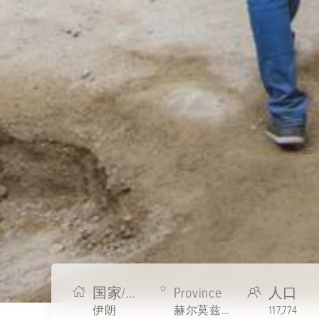
国家/地区
Province
人口
伊朗
赫尔莫兹甘(Hormozgan)省
117,774