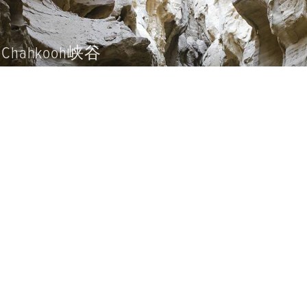
格什姆地质公园
地质公园是一个广阔的区域，公园有一些显著的地质现象。 
（Qeshm Geopark）是一个纵向山脉，包括南部的海滩，东部的Ta
部的哥里和卡尼村庄。 由于位于波斯湾海滨，这个地质区域
象。 格什姆地质公园拥有一系列具有国际价值的地理遗迹（
象的地方），如星谷、盐丘、雕像谷、咸谷、杜拉布、库库
侵蚀是这些地貌形成的最重要原因。 格什姆地质公园是伊朗
中东地区唯一的地质公园，是世界上最独特的地质公园之一
野生动植物多样性方面具有更重要的地位。 ...