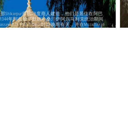
一个100米深的侵蚀岩石地貌，这是岛上最重要的旅游景
，起初很宽，后来逐渐缩小，有的地方的间距只有半
没有光亮。 Chahkooh岩石的类型是与扎格罗斯山
kooh是一个由水蚀作用和溶蚀作用形成的奇妙的山
上形成了许多平行线以及又深又长的沟槽和各种形状的岩
..