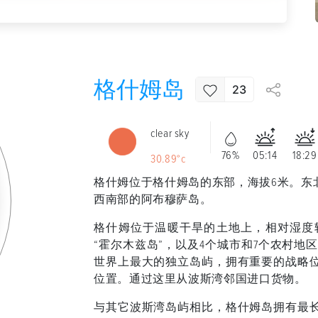
格什姆岛
23
clear sky
76%
05:14
18:29
30.89°c
格什姆位于格什姆岛的东部，海拔6米。东
西南部的阿布穆萨岛。
格什姆位于温暖干旱的土地上，相对湿度较高。 格
“霍尔木兹岛”，以及4个城市和7个农村地
世界上最大的独立岛屿，拥有重要的战略
位置。通过这里从波斯湾邻国进口货物。
与其它波斯湾岛屿相比，格什姆岛拥有最