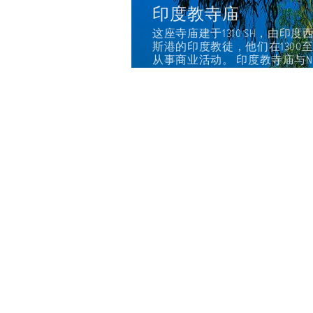
造，他们是居住在阿巴
阿尔马利克统治期间
Chahkooh峡谷
并在Muzaffar al-
圆顶的长方形房间。 印
令人惊叹的Chahkooh峡谷是
的建筑风格及其周围
点之一。山谷四面有四个海峡
使用了珊瑚石、砂
米左右。由于墙壁很高，其中几乎
门的信徒（相信梵天
脉有关的石灰岩沉积岩。Chah
，在一些房间里可以
谷，在Chahkooh山谷石壁
洞和壁架，在谷底形成了溪流。 .