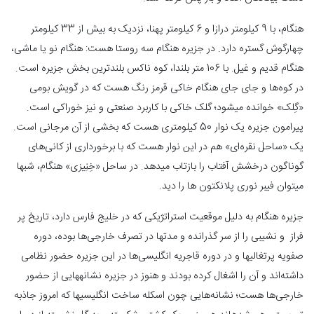
هنگام، با 9 کیلومتر درازا و 6 کیلومتر پهنا، نزدیک به بیش از 33 کیلومتر
چهارگوش گستره دارد. در جزیره هنگام سه روستا هست: هنگام نو یا ماشی،
هنگام قدیم و غیل. با 106 متر بلندا، کوه ناکس بلندترین بخش جزیره است.
در کوه‌ها و جای جای هنگام خاکی قرمز رنگ هست که در گویش بومی
«گِلک» خوانده می­شود؛ گلک خاکی با کاربرد صنعتی و نیز خوراکی است.
پیرامون جزیره یک نوار 50 کیلومتری هست که بخشی از آن مرجانی است.
یک «ساحل نقره‌ای» هم در این نوار هست که با برخورداری از کانی‌های
گوناگون درخشش آفتاب را بازتاب می­دهد. در ساحل «خِنِیزی» هنگام، شب­ها
می­توان فیبر نوری پلانکتون­ ها را دید.
جزیره هنگام به دلیل موقعیت استراتژیکی که در خلیج فارس دارد، تاریخ پر
فراز و نشیبی را از سر گذرانده و مدت‎ها در تصرف خارجی‌ها بوده، دوره
صفویه پرتغالی‎ها و در دوره قاجریه انگلیسی‌ها در این جزیره حضور نظامی
داشته‌اند و آن را اشغال کرده بودند و هنوز در جزیره نشانه‎هایی از حضور
خارجی‌ها هست؛ نشانه‌هایی چون اسکله ساخت انگلیسی‎ها که امروز جاذبه