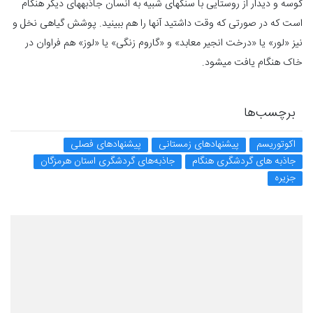
کوسه و دیدار از روستایی با سنگ‎های شبیه به انسان جاذبه‎‎های دیگر هنگام
است که در صورتی که وقت داشتید آن‎ها را هم ببینید. پوشش گیاهی نخل و
نیز «لور» یا «درخت انجیر معابد» و «گاروم زنگی» یا «لوز» هم فراوان در
خاک هنگام یافت می­شود.
برچسب‌ها
اکوتوریسم
پیشنهادهای زمستانی
پیشنهادهای فصلی
جاذبه های گردشگری هنگام
جاذبه‌های گردشگری استان هرمزگان
جزیره