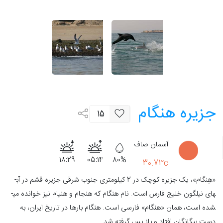
جزیره هنگام
15
آسمان صاف
18:29
05:14
80%
30.71°c
«هِنگام»، یک جزیره کوچک در 2 کیلومتری جنوب شرقی جزیره قشم در آب­
های نیلگون خلیج فارس است. نام هنگام که هنجام و هنیام نیز خوانده می­
شده است، همان «هنگام» فارسی است. هنگام بارها در تاریخ ایران، به
دست بیگانگان افتاد و باز پس گرفته شد.