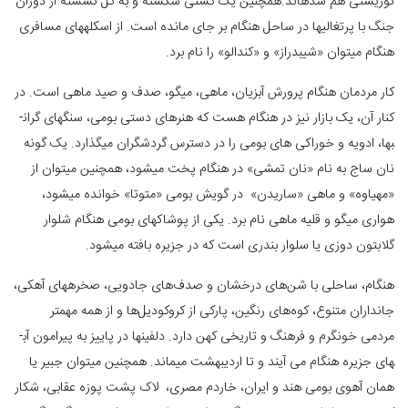
توریستی هم شده‎اند.همچنین یک کشتی شکسته و به گل نشسته از دوران
جنگ با پرتغالی­ها در ساحل هنگام بر جای مانده است. از اسکله­های مسافری
هنگام می­توان «شیبدراز» و «کندالو» را نام برد.
کار مردمان هنگام پرورش آبزیان، ماهی، میگو، صدف و صید ماهی است. در
کنار آن، یک بازار نیز در هنگام هست که هنرهای دستی بومی، سنگ­های گران­
بها، ادویه و خوراکی­ های بومی را در دسترس گردشگران می­گذارد. یک گونه
نان ساج به نام «نان تمشی» در هنگام پخت می­شود، همچنین می­توان از
«مهیاوه» و ماهی «ساریدن» در گویش بومی «متوتا» خوانده می­شود،
هواری میگو و قلیه ماهی نام برد. یکی از پوشاک­های بومی هنگام شلوار
گلابتون دوزی یا سلوار بندری است که در جزیره بافته می­شود.
هنگام، ساحلی با شن‏‌های درخشان و صدف‏‌های جادویی، صخره‎های آهکی،
جانداران متنوع، کوه‏‌های رنگین، پارکی از کروکودیل‏‌ها و از همه مهم‎تر
مردمی خونگرم و فرهنگ و تاریخی کهن دارد. دلفین­ها در پاییز به پیرامون آب­
های جزیره هنگام می­ آیند و تا اردیبهشت می­ماند. همچنین می­توان جبیر یا
همان آهوی بومی هند و ایران، خاردم مصری، لاک پشت پوزه عقابی، شکار