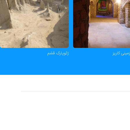
مینی کاریز
ژئوپارک قشم