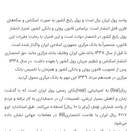
واحد پول ايران ريال است و پول رايج کشور به صورت اسکناس و سکه‌های
فلزی قابل انتشار است. براساس قانون پولی و بانکی کشور، امتياز انتشار
پول رايج کشور در انحصار دولت است و اين امتياز، با رعايت مقررات اين
قانون، منحصراً به بانک مرکزی جمهوری اسلامی ايران واگذار شده است.
تا قبل از سال 1338 بانك ملی ايران وظايف بانك مركزی مانند حق انحصاری
انتشار اسكناس و تنظيم جريان پول كشور را بعهده داشت. در سال 1338
پس از تصويب قانون پولی و بانکی کشور و همزمان با تاسيس بانک
مرکزی در هجدهم مرداد 1339 اين مهم به بانک مرکزی محول گرديد.
ریال(Rial) به اسپانیایی (real)یکای رسمی پول ایران است که با گذشت
زمان و کاهش بسیار ارزشی، تقسیمات آن در حسابداری به کار نرفته و مردم
از واحد شمارش تومان (برابر با 10 ریال) استفاده می‌کنند. طبق استاندارد ایزو
۴۲۱۷ ریال ایران با علامت اختصاریIRR در معاملات جهانی نشان داده
می‌شود.