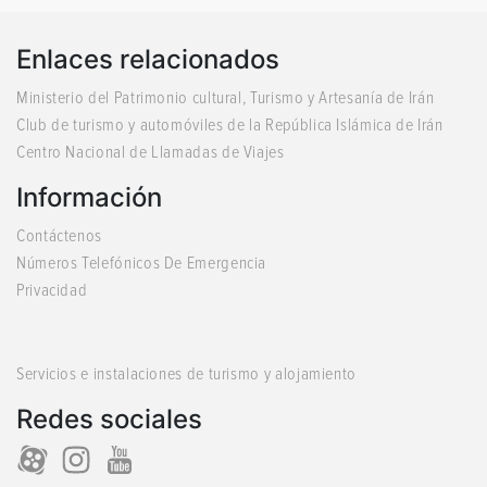
Lak Tarashi (Chootashi o tallado en
madera) ((Mazandaran))