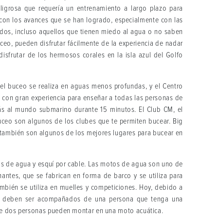
eligrosa que requería un entrenamiento a largo plazo para
, con los avances que se han logrado, especialmente con las
todos, incluso aquellos que tienen miedo al agua o no saben
uceo, pueden disfrutar fácilmente de la experiencia de nadar
isfrutar de los hermosos corales en la isla azul del Golfo
, el buceo se realiza en aguas menos profundas, y el Centro
s con gran experiencia para enseñar a todas las personas de
rás al mundo submarino durante 15 minutos. El Club CM, el
buceo son algunos de los clubes que te permiten bucear. Big
o) también son algunos de los mejores lugares para bucear en
os de agua y esquí por cable. Las motos de agua son uno de
antes, que se fabrican en forma de barco y se utiliza para
ambién se utiliza en muelles y competiciones. Hoy, debido a
ios deben ser acompañados de una persona que tenga una
de dos personas pueden montar en una moto acuática.