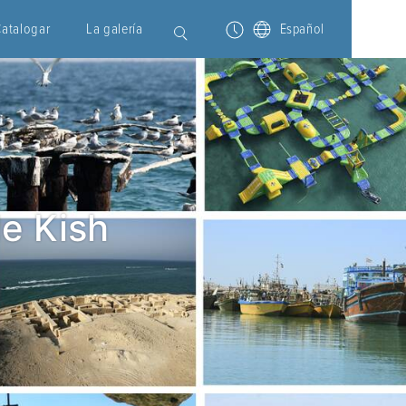
Catalogar
La galería
Español
de Kish