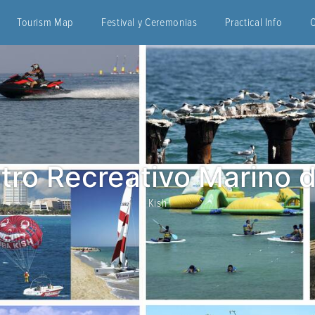
Tourism Map
Festival y Ceremonias
Practical Info
tro Recreativo Marino 
Kish