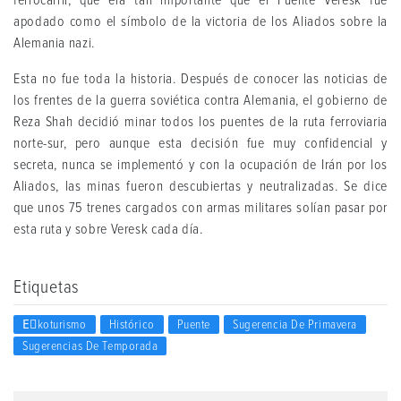
ferrocarril, que era tan importante que el Puente Veresk fue
apodado como el símbolo de la victoria de los Aliados sobre la
Alemania nazi.
Esta no fue toda la historia. Después de conocer las noticias de
los frentes de la guerra soviética contra Alemania, el gobierno de
Reza Shah decidió minar todos los puentes de la ruta ferroviaria
norte-sur, pero aunque esta decisión fue muy confidencial y
secreta, nunca se implementó y con la ocupación de Irán por los
Aliados, las minas fueron descubiertas y neutralizadas. Se dice
que unos 75 trenes cargados con armas militares solían pasar por
esta ruta y sobre Veresk cada día.
Etiquetas
Eٍkoturismo
Histórico
Puente
Sugerencia De Primavera
Sugerencias De Temporada