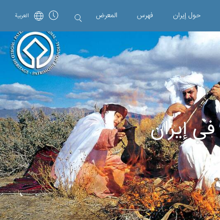
حول إیران
فهرس
المعرض
العربية
 في إيران