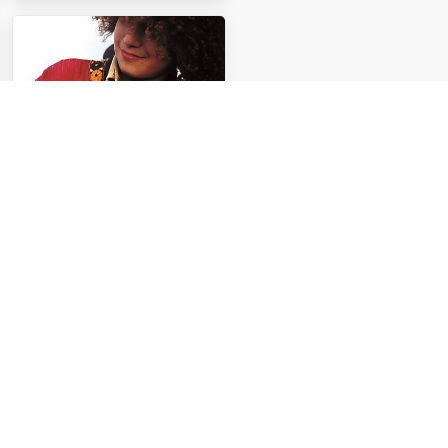
خلال التركيز على جذرها الحرفي
، وهو ما يعني قراءة القصص،
علینا البح في العصرين
الاشکانیین والگوسانیین ، الذين
اشتهروا بإعادة روایة القصص
الملحمية.
مهارة صنع وعزف
آلة الوتریین
(الدوتار)
(دوتار) او الوتریین هي أقدم آلة
وترية لیست فقط في إيران ،
ولكن أيضًا في الشرق الأوسط
وآسيا الوسطى. تتوفر صورة هذه
الآلة في بعض المنحوتات التي