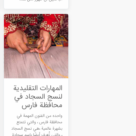
اللوحات في إيران يعود إلى
العصر الأخميني ، بينما يمكن
العثور على هذا الفن داخل
الكهوف. تم اكتشاف أمثلة في
كهوف مقاطعة لورستان. تم
الاهتمام بتصوير مشاهد المعركة
والصيد والحيوانات.
المهارات التقلیدیة
لنسج السجاد في
محافظة فارس
واحده من الفنون المهمة في
محافظة فارس ، والتي تتمتع
بشهرة عالمية ،هي نسج السجاد
، والتي تُعرف أيضًا باسم سجادة