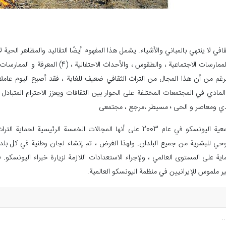
رغم من أن هذا المجال من التراث الثقافي ضعيف للغاية ، فقد أصبح اليوم عاملاً 
 المادي في المجتمعات المختلفة على الحوار بين الثقافات ويعزز الاحترام المتبادل 
ي ومعاصر و الحی ؛ مسیطر ،مرجع ، مجتمعی
تم تعريف العناصر المذكورة أعلاه في جمعية اليونسكو في عام 2003 على أنها المجالات 
حي للبشرية من جميع البلدان. ولهذا الغرض ، تم إنشاء لجان وطنية في كل بلد ل
غير ملموس للإيرانيين في منظمة اليونسكو العالمية.