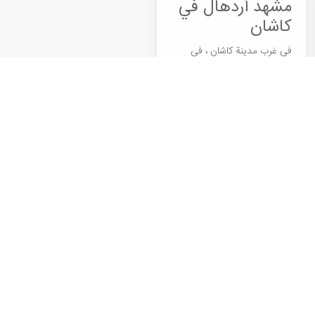
مشهد أردهال في
كاشان
في غرب مدينة كاشان ، في
المناطق الجبلية ، توجد عدة
قری قريبة من بعضها البعض
تسمى أردهال. مركز هذه القری
هو مشهد أردهال ويسميها الناس
\"مشهد السجاد\".