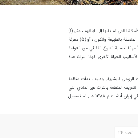
وبحسب تعريف اليونسكو فإن "التراث الثقافي لا ينتهي بالمباني والأشياء. يشمل هذا المفهوم أيضًا التقاليد والمظاهر الحية لأسلافنا التي تم نقلها إلى ابنائهم ، مثل (1)
التقاليد الشفوية ، (2) فنون الأداء ، (3) الممارسات الاجتماعية ، والطقوس ، والأحداث الاحتفالية ، (4) المعرفة و الممارسات المتعلقة بالطبيعة والكون ، أو (5) معرفة
مهمًا لحماية التنوع الثقافي من العولمة
لأساليب الحياة الأخرى. لهذا التراث عدة
الخمسة الرئيسية لحماية التراث الروحي للبشرية. وعليه ، بدأت منظمة
تعريف المنظمة بالتراث غير المادي التي
تتوفر فيه الشروط اللازمة للتسجيل والحماية على المستوى العالمي ، ولإجراء الاستعدادات اللازمة لزيارة خبراء اليونسكو. في إيران أيضًا عام 1388 هـ. تم تسجيل
العدد 24