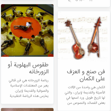
نسل إلى آخر ومن معلم إلى
السجاد في هذه المدينة. نُسب
طالب على مر السنين ، وما هو
إلى هذا المنطقه سجاد الشاه
متاح لنا اليوم تحت عنوان
عباس التي کانت تنسج من
الموسيقى الإيرانية التقليدية هو
خیوط الحرير والفضة والذهب .
نتيجة ممارسة وتفاني وجهود
عظماء من الرجال والنساء.
طقوس البهلوية أو
فن صنع و العزف
الزورخانه
على الكمان
رياضة الزورخانه هي فن قتالي
يعبر عن المعتقدات الإسلامية
الکمان هي واحدة من الآلات
والصوفية والقديمة لإيران.
الأصيلة والقديمة لإيران ، والتي
يمارس هذه الرياضة التقليدية
لها تاريخ طويل. ورد اسمها في
من عشرة إلى عشرين رجلاً
بعض القصائد والنصوص من
وهي مدرجة في فئة الألعاب
القرون الأولى للهجرة. أول علامة