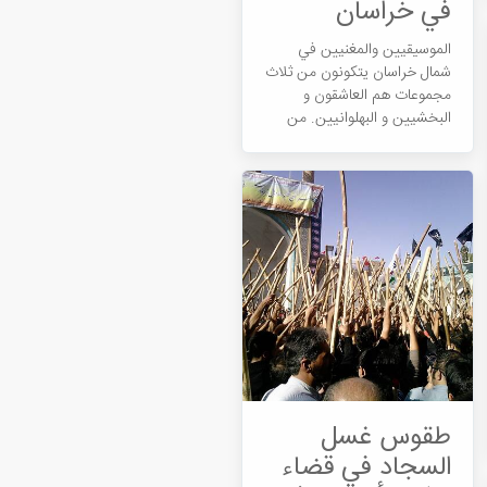
في خراسان
الموسيقيين والمغنيين في
شمال خراسان یتکونون من ثلاث
مجموعات هم العاشقون و
البخشیین و البهلوانیین. من
خلال العزف على آلات مثل
الكمان و الوترين والطبل والسرنا
والقوشمة والريد ، يصنعون أغنية
مناسبة لأي حدث تاريخي أو
ثقافي.
طقوس غسل
السجاد في قضاء