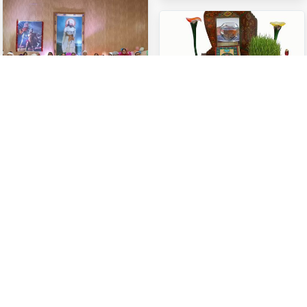
الرياضية مثل الجمباز.
تاريخية للكمان مرتبطة بكتاب
\"الموسيقی الكبير\" لأبو نصر
الفارابي في القرن الرابع
الهجري. يذكر في هذا الكتاب
الكمان باسمه العربي ربابه.
احتفال مهرگان
نوروز
النوروز هو أول أيام العام الجديد
بالنسبة للإيرانيين وبعض الدول
المجاورة لإيران. تعريف النوروز
في قاموس دهخدا هو كالتالي:
\"أول يوم من شهر فروردین
(نهایة شهر آذار) وهو قدوم
الشمس في برج الحمل وبداية
الربيع أي يوم جديد ويقال أن