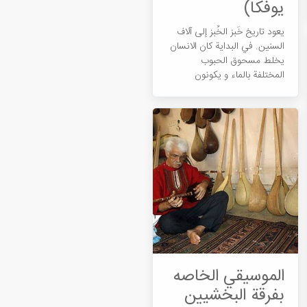
یوفکا)
يعود تاريخ خَبز الخُبز إلى آلاف
السنين. في البداية کان الانسان
يخلط مسحوق الحبوب
المختلفة بالماء و یکونون
العجين ثم يَخبُزونها على
الأحجار الساخنة ، ومع مرور
الوقت وإدراك تقنيات خَبز الخُبز ،
أصبحت أكثر تطورا.
الموسيقي الخاصه
بفرقة البخشيين