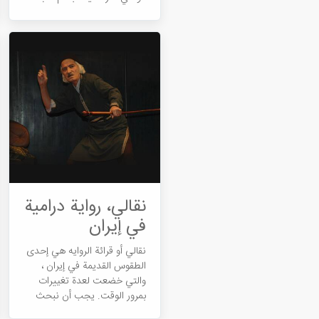
شيراز. النسیج المستخدم في
معظم سجادات فارس القديمة
هو الصوف ، ويتم نسج جميع
السجاد المنتج في هذه
المحافظة بأيدي النساء
الفنانات...
نقالي، رواية درامية
في إيران
نقالي أو قرائة الروایه هي إحدى
الطقوس القديمة في إيران ،
والتي خضعت لعدة تغييرات
بمرور الوقت. يجب أن نبحث
عن جذور هذه الطقوس من