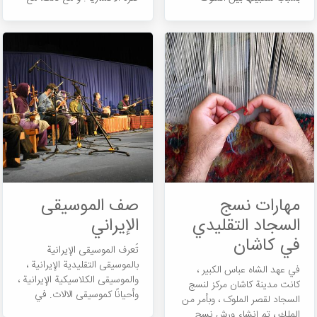
والنبلاء. تم تشكيل هذه اللعبة
اكتشاف القطع الأثرية القديمة
في إيران حوالي 600 قبل الميلاد
من الفترة الساسانية في منغوليا
وتم لعبها منذ العصر
الحالية واكتشاف الموانئ البارثية
الهخامنشیین. في البداية ،
والساسانية ، يمكننا اعتبار أن
كانت چوگان وسيلة ترفيه لإظهار
عصر الملاحة البحرية الإيرانية
موهبة خيول الحرب و الفرسان
أقدم بكثير.
العسكريين الإيرانيين.ر
مهارات نسج
صف الموسيقی
السجاد التقليدي
الإيراني
في كاشان
تُعرف الموسيقی الإيرانية
بالموسيقی التقليدية الإيرانية ،
في عهد الشاه عباس الكبير ،
والموسيقى الكلاسيكية الإيرانية ،
كانت مدينة كاشان مركز لنسج
وأحيانًا كموسيقى الالات. في
السجاد لقصر الملوک ، وبأمر من
الواقع ، لقد انتقل هذا الفن من
الملك ، تم إنشاء ورش نسج