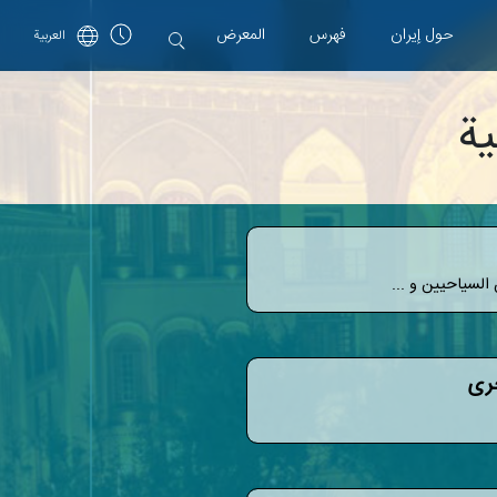
حول إیران
فهرس
المعرض
العربية
ية
السياحيين و ...
خرى