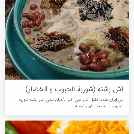
آش رشته (شوربة الحبوب و الخضار)
في إیران عندما نقول آش، ففي أکثر الأحیان نعني آش رشته شوربه
الحبوب و الخضار . فهي شوربه...