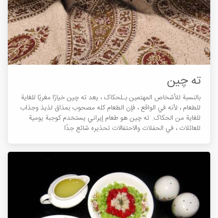
ته چین
بالنسبة للأشخاص المهتمين بـلحکاک ، يعد ته چین خيارًا مغريًا للغاية
للطعام ، لأنه في الواقع ، فإن الطعام كله مصحوب بمذاق لذيذ وجذاب
للغاية من الحکاک. ته چین هو طعام إيراني يستخدم كوجبة يومية
للعائلات ، في الحفلات والاحتفالات تحذیره شائع جدًا