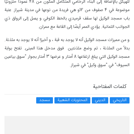
للهيكل بالإضافة إلى البناء الرخامي المتكامل المكون من 48 عمودًا حلزونيًا
موضوعة في 4 صفوف من 12و هي فريدة من نوعها في مدينة شيراز. عتبة
باب مسجد الوكيل لها سقف قرميدي بالخط الكوفي و يصل إلى الرواق ذي
الجوانب الثمانية. يؤدي الممر أيضًا إلى القاعة مع ممران.
و من مميزات مسجد الوكيل أنه لا يوجد به قبة ، و أخيرًا أنه لا يوجد به مئذنة.
بدلاً من المئذنة ، تم وضع مئذنتین فوق مدخل هذا المبنى. تفتح بوابة
مسجد الوكيل التي يبلغ ارتفاعها 8 أمتار و عرضها 3 أمتار بجوار "سوق بیاعین
السیوف" في "سوق وكيل" في شيراز.
كلمات المفتاحية
التاريخي
الديني
المحتويات الشعبية
مسجد