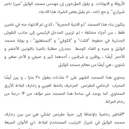
الأروقة و الایوانات. و يقول المؤرخون إن مهندس مسجد الوکیل "ميرزا ​​ناصر
شيرازي". و مع ذلك ، لم يقبل بعض الخبراء هذا الادعاء.
يتكون بناء هذا المسجد "ذو الابنية الحجرية" ، الذي تم الانتهاء منه في عامين
فقط ، من أجزاء مختلفة ؛ تم تزيين المدخل الرئيسي إلى جانب النقوش
الجدارية في خطوط "الثلث" و "الكوفي" و "النستعليق" ، و بوابة مسجد
الوكيل و ممره و الفناء الوسط بجدران مطلية بالمينا باللونين الأخضر و
الأحمر. أيضًا ، رواقين و شرفتين ، أحدهما كبير و صيفي و الآخر صغير و
شتوي ، هي أيضًا من معالم مسجد الوكيل.
يحتوي هذا المسجد الشهير على 2 مئذنات بطول 20 مترًا ، و يبرز أيضًا
المحراب الرخامي المقرنص المزخرف بالخط العربي و زخارف البلاط الأزرق
السماوي. كما يوجد في ساحة هذا المسجد منبر مؤلف من 14 درجة من
رخام المراغة.
3قناطیر رخامية بالإضافة إلى حنية مقرنص لشكي هي من بين زخارف
مسجد الوكيل في شيراز. الترتيب المستخدم للبلاط ذي الألوان السبعة