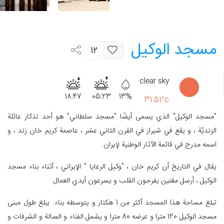
مسجد الوكيل
12
clear sky
18:47
05:23
13%
31.51°c
"مسجد الوكيل" الذي يسمى أيضًا "مسجد سلطاني" هو أحد تذکار عائلة
الزنديّة ، و يقع في شيراز في القرن الثاني عشر ، عاصمة كريم خان زند ، و
اسمه مدرج في قائمة الآثار الوطنية لإيران.
يقال في التاريخ أن كريم خان ، "وكيل الرعایا " الإيراني ، أثناء بناء مسجد
الوكيل ، أرسل مغنين يفرحون القلب و يسرعون أيدي العمال.
تبلغ مساحة هذا المسجد أكثر من 1 هكتار و يتوسطه بناء. يبلغ طول مبنى
مسجد الوكيل 120 مترا و عرضه 80 مترا و يشمل الفناء و الصالة و الشرفات و