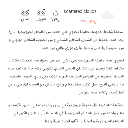
scattered clouds
18:31
05:13
72%
32.06°c
منطقة شاسعة حدودها معلومة تحتوي علي العدید من الظواهر الجيولوجية البارزة.
يحد هذه الحديقه من الشمال، الشاطئ الشمالي و من الجنوب، الشاطئ الجنوبي و
من الشرق، قرية طبل و سلخ
وقرى غوري وكاني من الغرب.
تحتوي هذه المنطقة الجيولوجية على بعض الظواهر الجيولوجية المدهشة بأشكال
مختلفة نظرًا لوقوعها قرب الشاطئ الجميل للخليج الفارسي وغابة حرا .كما تظم هذه
الحديقه مجموعة من الظواهر الجغرافية
الدولية القيّمة مثل وادي النجوم، جاهکوه،
قبة و وادي الملح، جبل کوکورا، سقف قشم و الخ، فالتآکل هو السبب الرئیسي و من
أهمّ أسباب لإنشاء هذه الظواهر.
تعدّ هذه الحديقه أول حديقة جيولوجية في إیران و الوحیدة في الشرق الأوسط و
تعتبر واحدة من اجمل الحدائق الجیولوجية في العالم نظراً إلی التنوع الكبير في
الظواهر الجیولوجية و البیئية و الآثارو الحیاة البرية و
إلخ
.