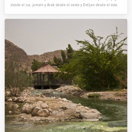
desde el sur, jomein y Arak desde el oeste y Delijan desde el este.