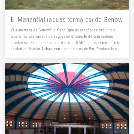
El Manantial (aguas termales) de Genow
\"La montaña de Genow\" o Geno (que es español se pronuncia
Gueno) es una cadena de Zagros en el sureste de esta cadena
montañosa. Esta montaña se extiende 20 kilómetros al norte de la
ciudad de Bandar Abbas, entre los pueblos de Fin, Siyahu e Isin.