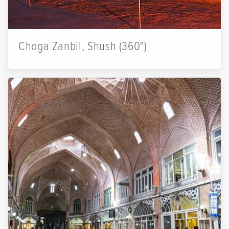
Choga Zanbil, Shush (360°)