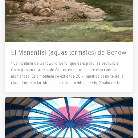
El Manantial (aguas termales) de Genow
\"La montaña de Genow\" o Geno (que es español se pronuncia
Gueno) es una cadena de Zagros en el sureste de esta cadena
montañosa. Esta montaña se extiende 20 kilómetros al norte de la
ciudad de Bandar Abbas, entre los pueblos de Fin, Siyahu e Isin.