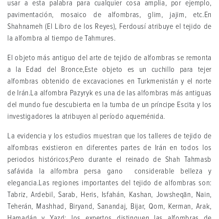
usar a esta palabra para cualquier cosa amplia, por ejemplo,
pavimentación, mosaico de alfombras, glim, jajim, etc.En
Shahnameh (El Libro de los Reyes), Ferdousí atribuye el tejido de
la alfombra al tiempo de Tahmures.
El objeto más antiguo del arte de tejido de alfombras se remonta
a la Edad del Bronce,Este objeto es un cuchillo para tejer
alfombras obtenido de excavaciones en Turkmenistán y el norte
de Irán.La alfombra Pazyryk es una de las alfombras más antiguas
del mundo fue descubierta en la tumba de un príncipe Escita y los
investigadores la atribuyen al período aqueménida.
La evidencia y los estudios muestran que los talleres de tejido de
alfombras existieron en diferentes partes de Irán en todos los
periodos históricos;Pero durante el reinado de Shah Tahmasb
safávida la alfombra persa gano considerable belleza y
elegancia.Las regiones importantes del tejido de alfombras son:
Tabriz, Ardebil, Sarab, Heris, Isfahán, Kashan, Jowsheqān, Nain,
Teherán, Mashhad, Biryand, Sanandaj, Bijar, Qom, Kerman, Arak,
Hamadán y Yazd; los expertos distinguen las alfombras de