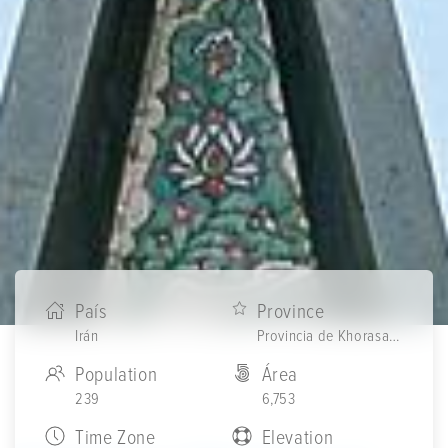
País
Province
Irán
Provincia de Khorasan Razaví
Population
Área
239
6,753
Time Zone
Elevation