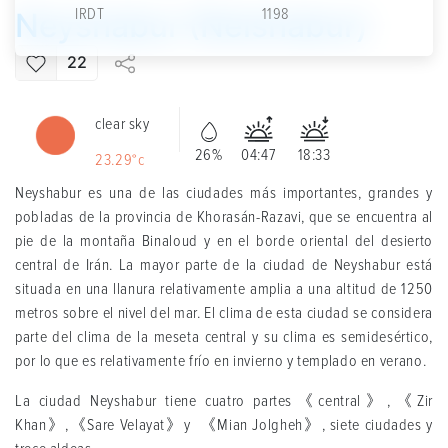
IRDT
1198
Neyshabur (Neishabur)
22
clear sky
26%
04:47
18:33
23.29°c
Neyshabur es una de las ciudades más importantes, grandes y
pobladas de la provincia de Khorasán-Razavi, que se encuentra al
pie de la montaña Binaloud y en el borde oriental del desierto
central de Irán. La mayor parte de la ciudad de Neyshabur está
situada en una llanura relativamente amplia a una altitud de 1250
metros sobre el nivel del mar. El clima de esta ciudad se considera
parte del clima de la meseta central y su clima es semidesértico,
por lo que es relativamente frío en invierno y templado en verano.
La ciudad Neyshabur tiene cuatro partes《central》,《Zir
Khan》,《Sare Velayat》y 《Mian Jolgheh》, siete ciudades y