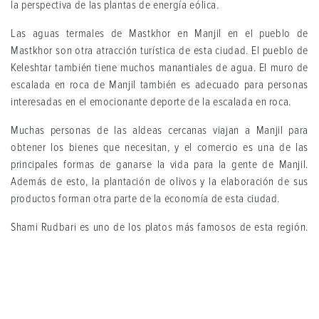
la perspectiva de las plantas de energía eólica.
Las aguas termales de Mastkhor en Manjil en el pueblo de
Mastkhor son otra atracción turística de esta ciudad. El pueblo de
Keleshtar también tiene muchos manantiales de agua. El muro de
escalada en roca de Manjil también es adecuado para personas
interesadas en el emocionante deporte de la escalada en roca.
Muchas personas de las aldeas cercanas viajan a Manjil para
obtener los bienes que necesitan, y el comercio es una de las
principales formas de ganarse la vida para la gente de Manjil.
Además de esto, la plantación de olivos y la elaboración de sus
productos forman otra parte de la economía de esta ciudad.
Shami Rudbari es uno de los platos más famosos de esta región.
Además de esto, en Manjil también se pueden probar otros platos
de la provincia de Gilan como Baghala Ghatogh, Torshi Tareh y
Mirza Ghasemi.
Muchas tiendas en Manjil venden todo tipo de aceitunas y sus