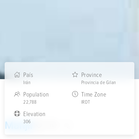
País
Province
Irán
Provincia de Gilan
Population
Time Zone
22,788
IRDT
Elevation
306
Manjil
18