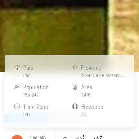
País
Province
Irán
Provincia de Mazandaran
Population
Área
155,247
1,416
Time Zone
Elevation
IRDT
20
Behshahr
20
clear sky