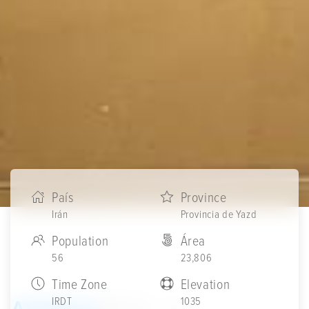
País
Province
Irán
Provincia de Yazd
Population
Área
56
23,806
Time Zone
Elevation
IRDT
1035