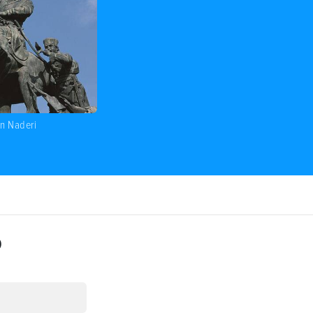
ín Naderi
o