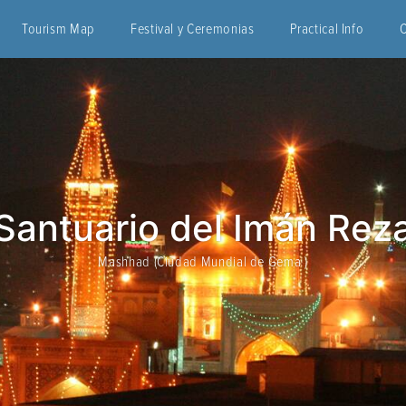
Tourism Map
Festival y Ceremonias
Practical Info
Santuario del Imán Rez
Mashhad (Ciudad Mundial de Gema )