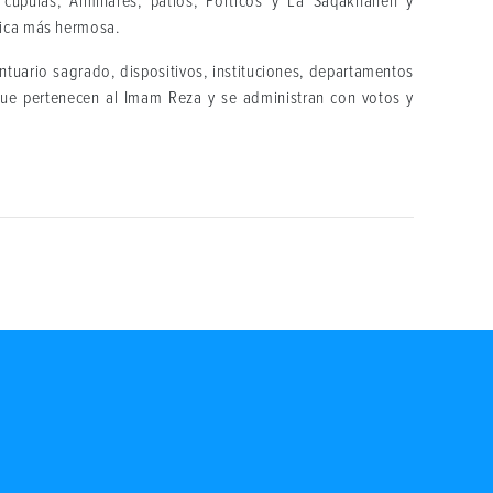
cúpulas, Alminares, patios, Pórticos y La Saqakhaneh y
nica más hermosa.
tuario sagrado, dispositivos, instituciones, departamentos
c. que pertenecen al Imam Reza y se administran con votos y