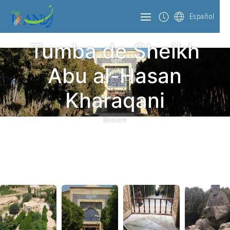
Español
Tumba de Sheikh
Abu al-Hasan
Kharaqani
Bastam