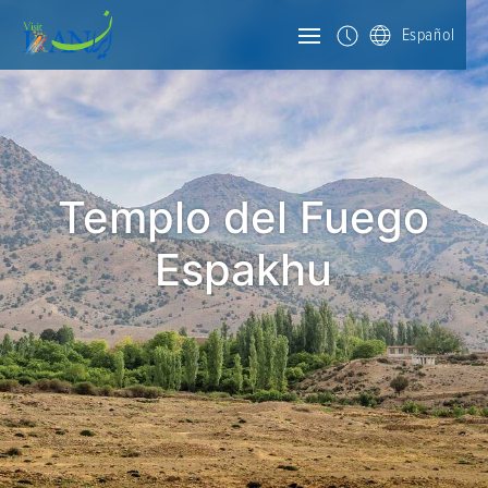
Español
Templo del Fuego
Espakhu