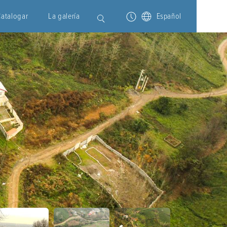
Catalogar
La galería
Español