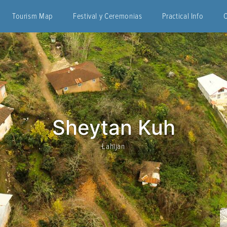
Tourism Map
Festival y Ceremonias
Practical Info
Sheytan Kuh
Lahijan