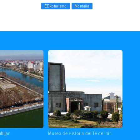
Eٍkoturismo
Montaña
ahijan
Museo de Historia del Té de Irán