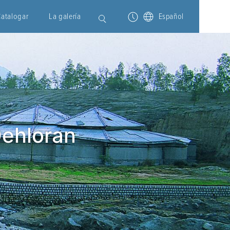
Catalogar
La galería
Español
Dehloran