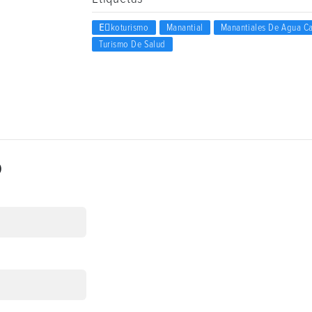
Eٍkoturismo
Manantial
Manantiales De Agua Ca
Turismo De Salud
o