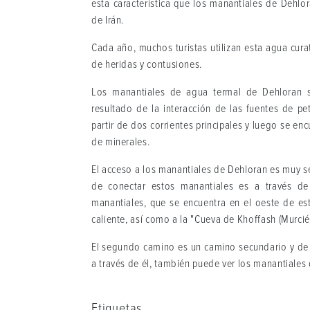
esta característica que los manantiales de Dehl
de Irán.
Cada año, muchos turistas utilizan esta agua curat
de heridas y contusiones.
Los manantiales de agua termal de Dehloran s
resultado de la interacción de las fuentes de pe
partir de dos corrientes principales y luego se en
de minerales.
El acceso a los manantiales de Dehloran es muy se
de conectar estos manantiales es a través de
manantiales, que se encuentra en el oeste de es
caliente, así como a la "Cueva de Khoffash (Murcié
El segundo camino es un camino secundario y de 
a través de él, también puede ver los manantiales 
Etiquetas