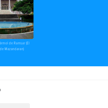
ármol de Ramsar (El
 de Mazandaran)
o