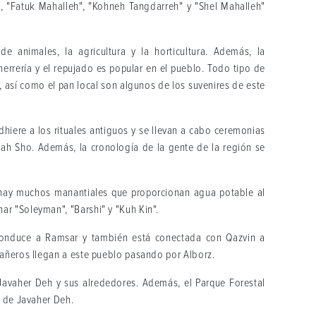
, "Fatuk Mahalleh", "Kohneh Tangdarreh" y "Shel Mahalleh"
 animales, la agricultura y la horticultura. Además, la
herrería y el repujado es popular en el pueblo. Todo tipo de
, así como el pan local son algunos de los suvenires de este
hiere a los rituales antiguos y se llevan a cabo ceremonias
dah Sho. Además, la cronología de la gente de la región se
 hay muchos manantiales que proporcionan agua potable al
r "Soleyman", "Barshi" y "Kuh Kin".
conduce a Ramsar y también está conectada con Qazvin a
tañeros llegan a este pueblo pasando por Alborz.
avaher Deh y sus alrededores. Además, el Parque Forestal
a de Javaher Deh.