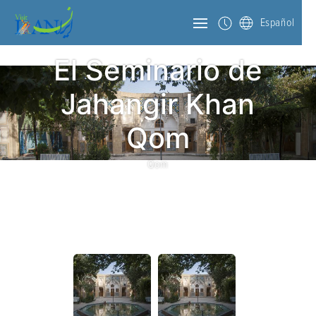
Español
El Seminario de
Jahangir Khan
Qom
Qom