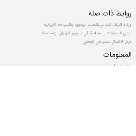
جسر مشكين شهر
جسر مدینة مشكين شهر المعلق هو أكبر جسر معلق في الشرق الأوسط
و واحد من مناطق الجذب السياحي في شمال غرب إيران. مدینة
مشكين شهر هي إحدى مدن محافظة أردبيل الشهيرة ، حيث تقع على
بعد 295 كم من مدينة تبريز على طريق أردبيل و 168 كم من مدينة
تبريز على طريق اهر.
روابط ذات صلة
وزارة التراث الثقافي،الحرف اليدوية والسياحة الإيرانية
نادي السيارات والسياحة في جمهورية إيران الإسلامية
مركز الاتصال السياحي الوطني
المعلومات
الإتصال بنا