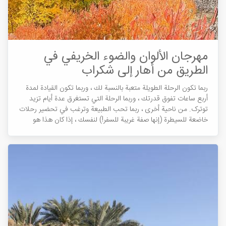
مهرجان الألوان والضوء الخريفي في
الطريق من أهار إلى شكراب
ربما تكون الرحلة الطويلة متعبة بالنسبة لك ، وربما تكون القيادة لمدة
أربع ساعات تفوق قدرتك ، وربما الرحلة التي تستغرق عدة أيام تزید
توترک. من ناحية أخرى ، ربما تحب الطبيعة وترغب في تحضير رحلات
خاضعة للسیطرة (إنها صفة غريبة للسفر!) لنفسك ، إذا كان هذا هو
الحال ، فهذه المقالة مناسبة لك.