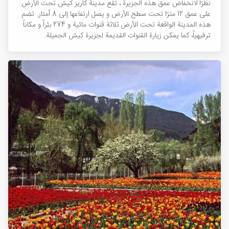
نظرًا لانخفاض عمق هذه الجزيرة ، تقع مدينة كاريز كيش تحت الأرض
على عمق 12 مترًا تحت سطح الأرض و يصل ارتفاعها إلى 8 أمتار. تضم
هذه المدينة الواقعة تحت الأرض ثلاثة قنوات مائية و 274 بئراً و مكاناً
ترفيهياً، كما يمكن زيارة القنوات القديمة لجزيرة كيش الجميلة.