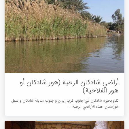
أراضي شادکان الرطبة (هور شادکان أو
هور الفلاحية)
تقع بحيره شادکان في جنوب غرب إیران و جنوب مدینة شادکان و سهل
خوزستان. هذه الأراضي الرطبة ....