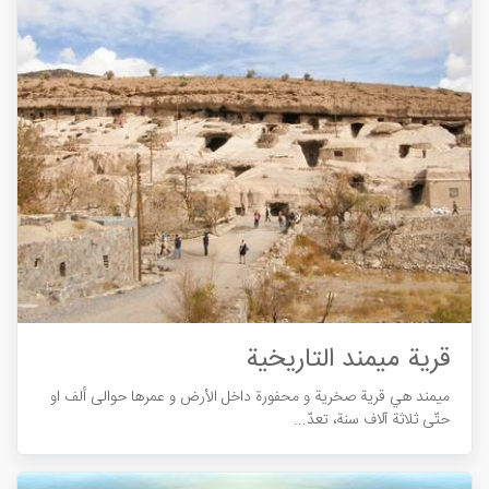
قرية میمند التاریخیة
میمند هي قرية صخرية و محفورة داخل الأرض و عمرها حوالی ألف او
حتّی ثلاثة آلاف سنة، تعدّ...