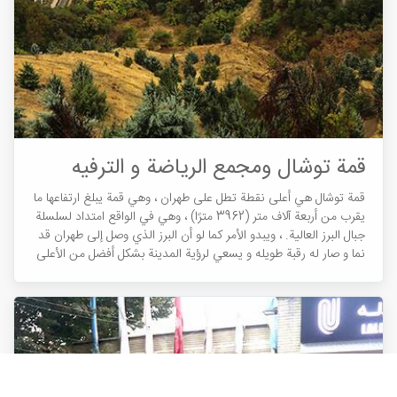
قمة توشال ومجمع الرياضة و الترفيه
قمة توشال هي أعلى نقطة تطل على طهران ، وهي قمة يبلغ ارتفاعها ما
يقرب من أربعة آلاف متر (3962 مترًا) ، وهي في الواقع امتداد لسلسلة
جبال البرز العالية. ، ويبدو الأمر كما لو أن البرز الذي وصل إلى طهران قد
نما و صار له رقبة طويله و يسعي لرؤية المدينة بشكل أفضل من الأعلى
و هو يلقي بظلاله الأبدية على العاصمة و لأن يكون حضنًا نقيًا و سلميًا
لمن سئموا من الحياة اليومية وارادوا أن يهبوا قلوبهم هدوء الطبيعة و
جمال هذه القمة الجبلية العظيمة.