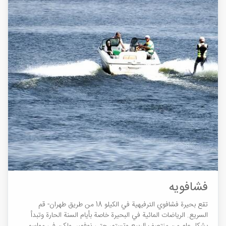
فشافویه
تقع بحيرة فشافوي الترفيهية في الكيلو 18 من طريق طهران- قم
السريع. الرياضات المائية في البحيرة خاصة بأيام السنة الحارة وتبدأ