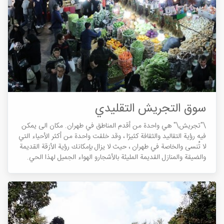
سوق التجريش التقليدي
\"تجريش\" هي واحدة من أقدم المناطق في طهران. مكان الی يمكن
فيه رؤية التقاليد والثقافة كثيرًا ، وقد خلقت واحدة من أكثر الأحياء التي
لا تُنسى والخاصة في طهران ، حيث لا يزال بإمكانك رؤية الأزقة القديمة
والضيقة والمنازل القديمة المليئة بالأشجارو الهواء الجميل لهذا الحي.