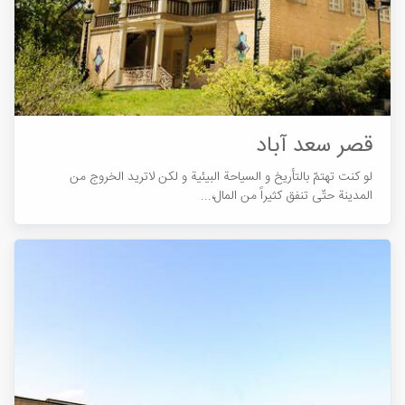
قصر سعد آباد
لو کنت تهتمّ بالتأریخ و السیاحة البیئية و لکن لاترید الخروج من
المدینة حتّی تنفق کثیراً من المال،...