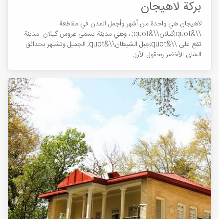
بركة لاهيجان
لاهيجان هي واحدة من أشهر وأجمل المدن في مقاطعة
\\&quot;گيلان\\&quot; ، وهي مدينة تسمى عروس گيلان. مدينة
تقع على \\&quot;جبل الشيطان\\&quot; الجميل وتشتهر بحدائق
الشاي الأخضر وحقول الأرز.