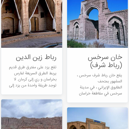
خان سرخس
رباط زين الدين
(رباط شرف)
تقع يزد على مفترق طرق قديم
يربط الطرق السريعة لفارس
يقع خان رباط شرف سرخس ،
بخراسان و ري إلى كرمان. لا
المشهور بمتحف
توجد طريقة واحدة من يزد إلى
الطابوق الإيراني ، في مدينة
كرمان ، هناك طريقتان. إحدى
سرخس في مقاطعة خراسان
هذه الطرق هي الطريقة التي
رضوي. هذا المبنى الجميل من
اتبعها ماركو بولو و وصل إلى
مخلفات العصر السلجوقي
كرمان من بافق و الطريق الآخر
المجيد. كانت الخان أماكن
هو الطريق التي تقع عليها
للمسافرين للراحة و الإقامة في
خانات يزد. خانات \"سريزد\" و
الأوقات التي كانت فيها الطرق
\"زين الدين\" و