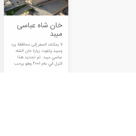
خان شاه عباسی
میبد
لا يمكنك السفر إلى محافظة يزد
وميبد وتفوت زيارة خان الشاه
عباسي ميبد. تم تجديد هذا
النزل في عام 2001 وهو یرحب
للسياح باسم متحف زیلو((هو
نوع من البطانة المنسوجة ...