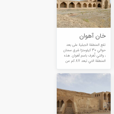
خان آهوان
تقع المنطقة الجبلية على بعد
حوالي 30 كيلومترًا شرق سمنان
، والتي تُعرف باسم آهوان. هذه
المنطقة التي تبعد 87 كم عن
دامغان ، باردة شتاءً ومعتدلة في
الصيف. توجد قرى جبلية حول
آهوان تُعرف باسم \"کلاته\".