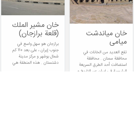
خان مشير الملك
خان میاندشت
(قلعة برازجان)
میامی
برازجان هو سهل واسع في
جنوب إيران ، على بعد 70 كم
تقع العديد من الخانات في
شمال بوشهر و مركز مدينة
محافظة سمنان . محافظة
دشتستان . هذه المنطقة هي
استضافت أحد الطرق السريعة
الحدود بين بوشهر و شيراز ، و
الرئيسية في إيران عبر التاريخ و
منذ القدم كان الطريق الذي
تقع على الطريق من طهران (
يربط هاتين المدينتين
ري ) إلى مشهد و لهذا السبب ،
الكبيرتين يمر عبر برازجان و كان
تم بناء العديد من الخانات في
يعرف باسم \" الطريق الملكي \"
هذه المنطقة . يعد مجمع
و هذا ما جعل من برازجان
خانات میاندشت في مدينة
مدينة كبيرة و مزدهرة ذات
ميامي بمحافظة سمنان أيضًا
تاريخ طويل و آثار مثل قصور
أحد هذه المعالم التاريخية التي
بَردَک سیاه و الصخر الاسود و
عادت الآن إلى استخدامها
چرخاب الذي كان قصر كوريش
السابق و أصبحت مركزًا سكنيًا .
الشتوي و يضم أسفل الأعمدة و