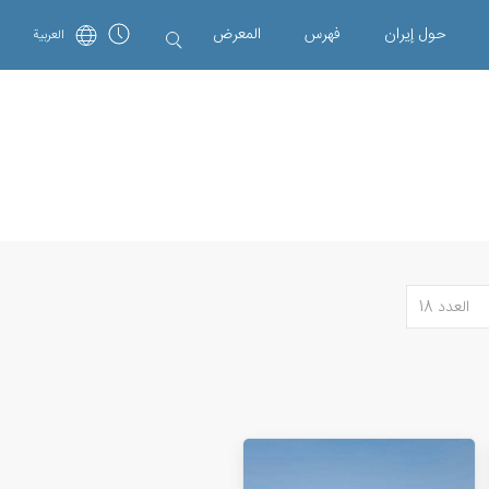
حول إیران
فهرس
المعرض
العربية
العدد 18