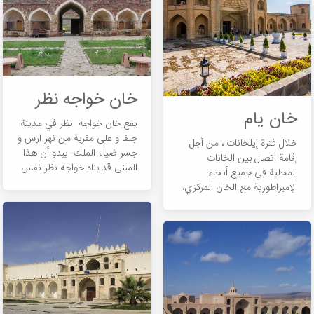
طويلة جدًا و كانت الرحلة صعبة
\"کرمانشاهان\" و \"شمش\".
للغاية.
خان خواجه نظر
خان یام
يقع خان خواجه نظر في مدينة
جلفا و على مقربة من نهر ارس و
خلال فترة إيلخانات ، من أجل
جسر ضياء الملك. يبدو أن هذا
إقامة اتصال بين الخانات
المبنى قد بناه خواجه نظر نفس
المحلية في جميع أنحاء
الوقت ً مع تصرفات الشاه عباس
الإمبراطورية مع الخان المركزي،
الأول من أجل بناء و
تم اختراع نظام بريدي مؤثر
إصلاح 999 خانا ً على حدود
يسمى \"يام\"، و الذي يتضمن
إيران.
تغيير الخيول المتعبة في
المحطات على مسافات معينة
من بعضها البعض.