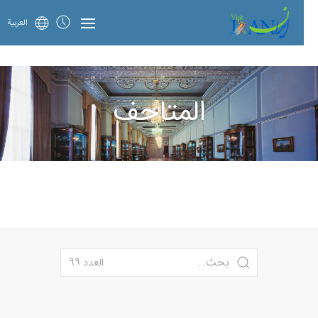
العربية
المتاحف
العدد 99