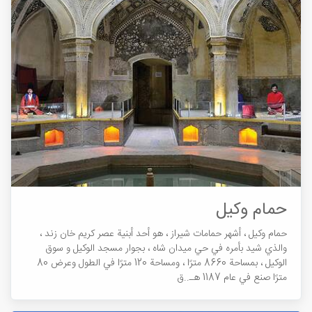
حمام وکیل
حمام وكيل ، أشهر حمامات شيراز ، هو أحد أبنية عصر كريم خان زند ،
والذي شيد بأمره في حي ميدان شاه ، بجوار مسجد الوكيل و سوق
الوكيل ، بمساحة 8660 مترًا ، ومساحة 120 مترًا في الطول وعرض 80
مترًا صنع في عام 1187 هـ..ق