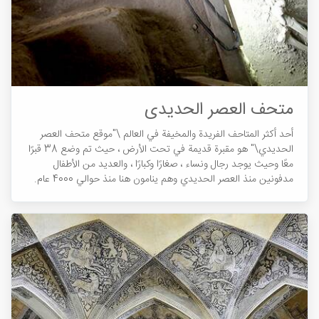
متحف العصر الحديدی
أحد أكثر المتاحف الفريدة والمخيفة في العالم \"موقع متحف العصر
الحديدي\" هو مقبرة قديمة في تحت الأرض ، حيث تم وضع 38 قبرًا
معًا وحيث يوجد رجال ونساء ، صغارًا وكبارًا ، والعديد من الأطفال
مدفونين منذ العصر الحديدي وهم ينامون هنا منذ حوالي 4000 عام.
يمكن التمييز بين طبقة الاجتماعية وقبور الأغنياء والفقراء.