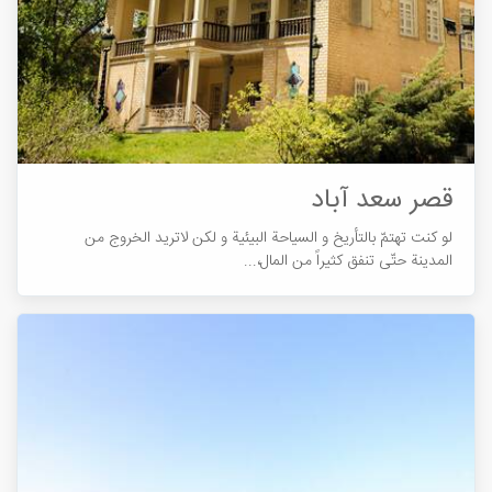
قصر سعد آباد
لو کنت تهتمّ بالتأریخ و السیاحة البیئية و لکن لاترید الخروج من
المدینة حتّی تنفق کثیراً من المال،...