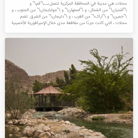
محلات هي مدينة في المحافظة المرکزية تتصل بــ\"قم\" و
\"آشتيان\" من الشمال ، و \"اصفهان\" و \"جولبایجان\" من الجنوب ، و
\"خمين\" و \"اراک\" من الغرب ، و \"دليجان\" من الشرق. تضم
محلات ، التي كانت جزءًا من مقاطعة مدى خلال الإمبراطورية الأخمينية
...