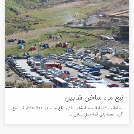
نبع ماء ساخن شابیل
منطقة نموذجیة للسياحة شابیل التي تبلغ مساحتها 500 هكتار في تقع
أقرب نقطة إلى قمة جبل سبلان...