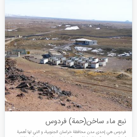
نبع ماء ساخن(حمة) فردوس
فردوس هي إحدى مدن محافظة خراسان الجنوبية، و التي لها أهمية