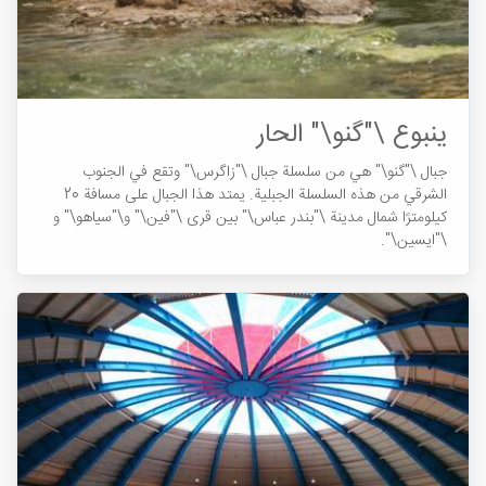
ينبوع \"گنو\" الحار
جبال \"گنو\" هي من سلسلة جبال \"زاگرس\" وتقع في الجنوب
الشرقي من هذه السلسلة الجبلية. يمتد هذا الجبال على مسافة 20
كيلومترًا شمال مدينة \"بندر عباس\" بين قرى \"فين\" و\"سياهو\" و
\"ايسين\".