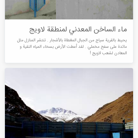
ماء الساخن المعدني لمنطقة لاویج
يحيط بالقرية سياج من الجبال المغطاة بالأشجار . تنتشر المنازل مثل
مائدة على سفح مخملي . لقد أعطت الأرض بسخاء المياه النقية و
المعادن لشعب لاويج !