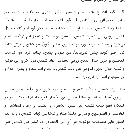
الآن یگعد الشيخ علامه أمام شمس كطفل مبتدئ. بعد ذلك ، بدأ محبین
جلال الدين الرومي و الناس في قول أشياء سيئة و معارضة شمس علانية.
عندما وجد شمس لم يستطع البقاء هناك بعد ، غادر قونية و كتب جلال
الدين الرومي عن هجرت شمس " عشق تو مست و کف زنانم کرد/ مستم و
بی‌خودم چه‌ دانم کرد؛ غوره بودم کنون شدم انگور/ خویشتن را ترش نتانم
کرد؛ خلق گوید چنین نمی‌باید/ من نبودم چنین، چنانم کرد. مع ندامت
المحبین و حزن جلال الدين رومي الشديد ، عاد شمس مرة أخرى إلى قونية
و كتب جلال الدين الرومي عن ذلك شمس و قمرم آمد،سمع و بصرم آمد/ و
آن سیمبرم آمد، آن کان زرم آمد.
بعد عودة شمس ، بدأ بالشعر و السماع مرة اخری ، و بدأ معارضو شمس
يقولون أشياء سيئة ، و اختبأ شمس عن الأنظار للمرة ثانية. لم يكتب مؤلفو
التذكرة (هو كتاب تكتب فيه سيرة الشعراء و الكتاب و رجال الحاشية و
الفلاسفة و الصوفيين و ما إلى ذلك) مقالًا واضحًا عن نهاية شمس ، و لم يتم
العثور على معلومات موثوقة في أي من المصادر. ما تبقى من شمس هي