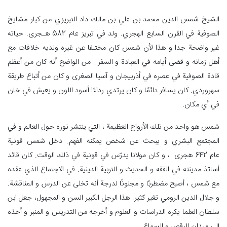
الشيخ شمس الدين محمد بن علي بن مالك داد التبريزي من كبار مشايخ
الصوفية في القرن السابع الهجري. ولد في تبريز عام 582 هـجری. حياته
غير واضحة جدا و هذا لأن شمس كان مختلفا عن غيره ولديه خلافات مع
أهل زمانه و قضى أيامه في العبادة و السفر . من الواضح أنه كان من أعظم
قادة الصوفية في عصره في أذربيجان و آسيا الصغرى و كان من أتباع طريقة
سهروردي. كان يسافر دائمًا و كان يرتدي رداءًا أسود اللون و يعيش في خان
في أي مكان.
شمس هو واحد من تلك الأرواح العظيمة ، التي ينتشر نوره حول العالم و في
المجتمع البشري و یبحث عن شخص يمكنه الفهم. دخل شمس قونية
عام 642 هجری ، و كان مولانا يدرّس في قونية في ذلك الوقت. كان قائد
أساتذ مدينته في الفقه و الحديث و التربية الدينية. في الاجتماع الذي عقده
مع شمس ، أصبح مضطربًا و مجنونًا لدرجة أنه تخلى عن الدرس و المناقشة.
و جلال الدين الرومي تغیر کثیر. هذا الرجل الکبیر السن و المجهول، جعل ابن
سلطان العلما يكره الدراسات و العلوم و أخرجه من التدريس و المنبر و أخذه
إلى ميدان الرقص و السماع.