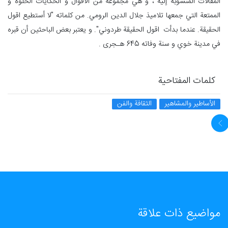
المقالات المنسوبة إليه ، و هي مجموعة من الأقوال و الحكايات الحلوة و
الممتعة التي جمعها تلاميذ جلال الدين الرومي. من كلماته "لا أستطيع اقول
الحقيقة. عندما بدأت اقول الحقیقة طردوني". و يعتبر بعض الباحثين أن قبره
في مدينة خوي و سنة وفاته 645 هـجری .
كلمات المفتاحية
الأساطير والمشاهير
الثقافة والفن
مواضيع ذات علاقة