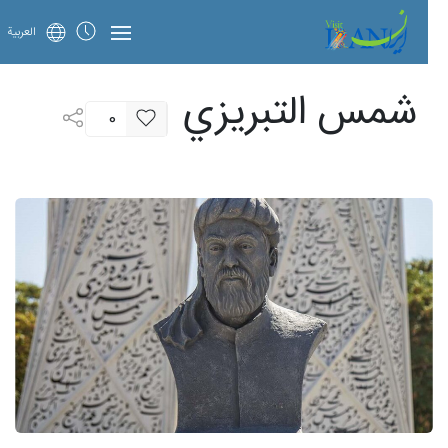
العربية
شمس التبريزي
0