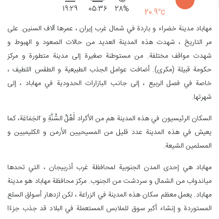
19:29
05:36
28%
20.9°c
مهاباد مدينة خضراء و باردة في شمال غرب إيران ، عمرها آلاف السنين. على
مر التاريخ ، شهدت هذه المدينة العديد من حالات الصعود و الهبوط و
شهدت مواقف مختلفة. من مستوطنة صغيرة إلى مدينة متطورة و مركز
حكومة قبيلة (مکری). أضافت عوامل الجذب الطبيعية و الطقس اللطيف ،
خاصة في فصل الربيع ، إلى جانب البازارات الحدودية في مهاباد ، إلى
شهرتها.
السكان الرئيسيون في هذه المدينة هم من الأكراد أَهْلُ السُّنَّةِ و َالجَمَاعَة، كما
يعيش في هذه المدينة عدد قليل من المسيحيين الأرمن و الكليميين و
المسلمين الشيعة.
مهاباد هي إحدى المدن الجنوبية لمحافظة غرب أذربيجان ، التي تحدها
مياندواب من الشمال و سردشت من الجنوب. مركز محافظة مهاباد هو مدينة
مهاباد. يعمل معظم سكان هذه المدينة في الزراعة ، لكن ازدهار أسواق السلع
المستوردة و إنشاء أكبر سوق للملابس المستعملة في البلاد قد جذب جزءًا