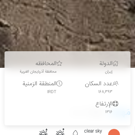
الدولة
المحافظه
إيران
محافظة آذربايجان الغربية
عدد السكان
المنطقة الزمنية
IRDT
168,393
الإرتفاع
مَهاباد
11
1316
clear sky