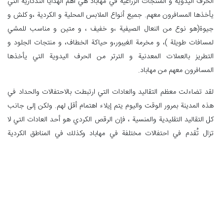
الحرف اليدوية و المنتجات الزراعية في مهاباد هي أهم الهدايا التذكارية التي
يأخذها المسافرون معهم. جميع أنواع الملابس المحلية و الكردية ،و كلش و
جیوة(هو نوع من النعال الصيفية ،و خفيف ، و متين و مناسب للمشي
لمسافات طويلة )، و مخرمة الغيبور،و حياكة الخطاف، و منتجات الجلود و
التطريز بالعملات المعدنية و الترتر من الحرف اليدوية التي يأخذها
المسافرون معهم من مهاباد.
لقد تضاءلت معظم التقاليد والعادات التي ارتبطت بالاحتفالات والحداد في
هذه المدينة بمرور الوقت واليوم يتم إيلاء اهتمام أقل لهم. ولكن إلى جانب
كل التقاليد التقليدية والمنسية ، فإن الرقص الكردي هو أحد العادات التي لا
تزال تُقدم في احتفالات مختلفة في مهاباد وكذلك في المناطق الكردية
الأخرى. رقصة هه‌ لپه‌ ر ، جنبًا إلى جنب مع الآلات الموسيقية الكردية الأصيلة
مثل بلویرأو نی ، شمشال أو نی لبک ، و سُرنا جزء لا يتجزأ من الحفل في
مهاباد.
كلمات المفتاحية