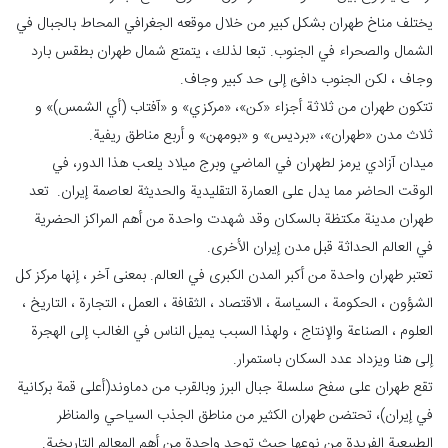
يختلف مناخ طهران بشكل كبير من خلال موقعه الجغرافي المحاط بالجبال في
الشمال والصحراء في الجنوب. تبعا لذلك ، يتمتع شمال طهران بطقس بارد
وجاف ، لكن الجنوب دافئ إلى حد كبير وجاف.
تتكون طهران من ثلاثة أجزاء «کن»، «مرکزي» و «آفتاب (أي الشمس)» و
ثلاث مدن «طهران»، «بردیس» و «بومهن» و أربع مناطق ریفیة.
ميدان آزادي يرمز لطهران في الماضي وبرج ميلاد يلعب هذا الدور، في
الوقت الحاضر مما يدل على العمارة التقليدية والحديثة لعاصمة إيران. تعد
طهران مدينة مكتظة بالسكان وقد شهدت واحدة من أهم المراكز الحضرية
في العالم الحداثة قبل مدن إيران الأخرى.
تعتبر طهران واحدة من أكبر المدن الكبرى في العالم. بمعنى آخر ، إنها مركز كل
الشؤون ، الحكومة ، السياسة ، الاقتصاد ، الثقافة ، العمل ، التجارة ، التاريخ ،
العلوم ، الصناعة والإنتاج ، ولهذا السبب يميل الناس في الغالب إلى الهجرة
إلى هنا ويزداد عدد السكان باستمرار.
تقع طهران على سفح سلسلة جبال البرز وبالقرب من دماوند(أعلى قمة بركانية
في إيران)، تحتضن طهران الكثير من مناطق الجذب السياحي والمناظر
الطبيعية الفريدة من نوعها حيث توجد واحدة من أهم المعالم التاريخية.