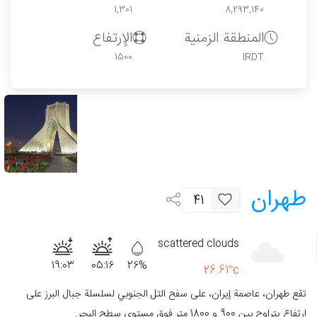
1,301
8,293,140
المنطقة الزمنية
الإرتفاع
1500
IRDT
طهران
41
scattered clouds
19:03
05:16
26%
26.61°c
تقع طهران، عاصمة إيران، على سفح التل الجنوبي لسلسلة جبال البرز على
ارتفاع يتراوح بين 900 و 1800 متر فوق مستوى سطح البحر.