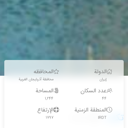
الدولة
المحافظه
إيران
محافظة آذربايجان الغربية
عدد السكان
المساحة
1,244
44
المنطقة الزمنية
الإرتفاع
تکاب
20
1797
IRDT