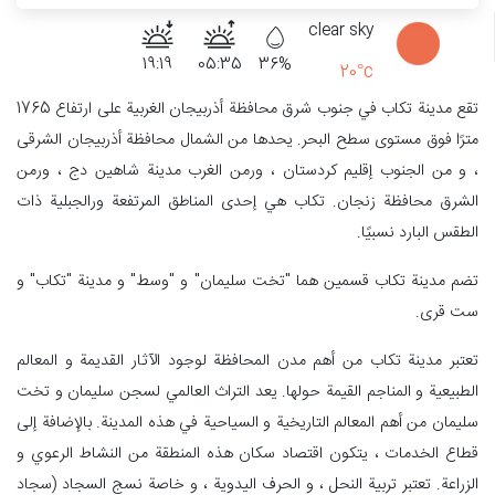
clear sky
19:19
05:35
36%
20°c
تقع مدينة تكاب في جنوب شرق محافظة أذربيجان الغربية على ارتفاع 1765
مترًا فوق مستوى سطح البحر. يحدها من الشمال محافظة أذربيجان الشرقی
، و من الجنوب إقليم كردستان ، ورمن الغرب مدينة شاهين دج ، ورمن
الشرق محافظة زنجان. تكاب هي إحدى المناطق المرتفعة ورالجبلية ذات
الطقس البارد نسبيًا.
تضم مدينة تكاب قسمين هما "تخت سليمان" و "وسط" و مدينة "تكاب" و
ست قرى.
تعتبر مدينة تكاب من أهم مدن المحافظة لوجود الآثار القديمة و المعالم
الطبيعية و المناجم القيمة حولها. يعد التراث العالمي لسجن سليمان و تخت
سليمان من أهم المعالم التاريخية و السياحية في هذه المدينة. بالإضافة إلى
قطاع الخدمات ، يتكون اقتصاد سكان هذه المنطقة من النشاط الرعوي و
الزراعة. تعتبر تربية النحل ، و الحرف اليدوية ، و خاصة نسج السجاد (سجاد