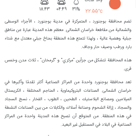
18:43
04:49
31%
22.55°c
تضم محافظة بوجنورد ، المتمركزة في مدينة بوجنورد ، الأجزاء الوسطى
والشمالية من مقاطعة خراسان الشمالی. معظم هذه المدينة عبارة عن مناطق
جبلية وهضبة عالية ، ولهذا تتمتع هذه المنطقة بمناخ جبلي معتدل مع شتاء
بارد ورطب وصيف حار وجاف.
هذه المحافظة تتشکل من جزأين "مركزي" و "گرمخان" ، ثلاث مدن وخمس
قرى.
تعد محافظة بوجنورد واحدة من المراكز الصناعية أكثر تقدمًا وأكبرها في
خراسان الشمالی. الصناعات البتروكيماوية ، المناجم المختلفة ، الكريستال
الميلامين ومصانع البلاستيك ، الطحین ، الطوب ، الفخار ، نسج السجاد
والسجاد ، إزالة الشحوم وصناعة أسلاك والكابلات من بين الصناعات النشطة
في هذه المنطقة. من المتوقع أن تصبح هذه المدينة واحدة من المراكز
الصناعية في البلاد في المستقبل غير البعيد.