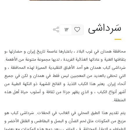
سَرداشی
12
محافظة همدان في غرب البلاد ، باعتبارها عاصمة تاريخ إيران و حضارتها ،و
بثقافتها الغنية و عاداتها الغذائية الفريدة ، لديها مجموعة متنوعة من الأطعمة.
سَرداشی كباب همدان هو أحد الأطباق التقليدية المميزة لهذه المحافظة ، و
التي تحظى بالعديد من المعجبين ليس فقط في همدان و لكن في جميع
أنحاء إيران. يعتبر هذا الكباب اللذيذ و الفاتح للشهية ذو النكهة الطيبة من
أشهر أنواع الكباب ، و الذي يظهر جزءًا من ثقافة و أسلوب حياة أهل هذه
المنطقة.
يتم تقديم هذا الطبق المحلي في الغالب في الحفلات. سَرداشی كباب هو
مزيج من المكونات مثل لحم الضأن و البصل و البطاطس و الفلفل الأخضر و
الطماطم و التوابل المختلفة. في الماضي ، بعد دمج هذه المكونات مع بعضها