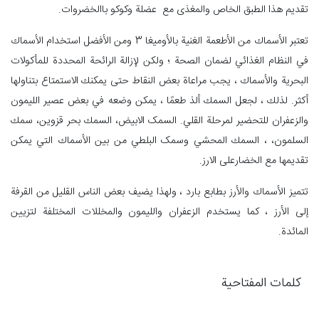
تقديم هذا الطبق الخاص والمغذی مع عضلة وکوکو باالخضروات.
تعتبر الأسماك من الأطعمة الغنية بالأوميغا 3 ومن الأفضل استخدام الأسماك
في النظام الغذائي لضمان الصحة ؛ ولكن لإزالة الرائحة المحددة للمأكولات
البحرية والأسماك ، يجب مراعاة بعض النقاط حتى يمكنك الاستمتاع بتناولها
أكثر. لذلك ، لجعل السمك ألذ طعمًا ، يمكن وضعه في بعض عصير الليمون
والزعفران للتحضير لمرحلة القلي. السمک الابیض، السمك بحر قزوين، سمك
السلمون، ، السمك المحشي وسمک البلطي من بين الأسماك التي يمكن
تقديمها مع الخضارعلی الارز.
تتميز الأسماك والأرز بطابع بارد ، ولهذا يضيف بعض الناس القليل من القرفة
إلى الأرز ، كما يستخدم الزعفران والليمون والمخللات المختلفة لتزيين
المائدة.
كلمات المفتاحية
المطبخ الایرانی