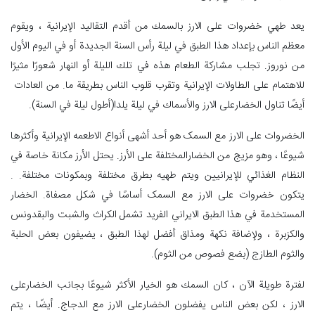
يعد طهي خضروات علی الارز بالسمك من أقدم التقاليد الإيرانية ، ويقوم
معظم الناس بإعداد هذا الطبق في ليلة رأس السنة الجديدة أو في اليوم الأول
من نوروز. تجلب مشاركة الطعام هذه في تلك الليلة أو النهار شعورًا مثيرًا
للاهتمام على الطاولات الإيرانية وتقرب قلوب الناس بطريقة ما. من العادات
أيضًا تناول الخضارعلی الارز والأسماك في ليلة يلدا(أطول ليلة في السنة).
الخضروات علی الارز مع السمک هو أحد أشهى أنواع الاطعمه الإيرانية وأكثرها
شيوعًا ، وهو مزيج من الخضارالمختلفة علی الأرز. يحتل الأرز مكانة خاصة في
النظام الغذائي للإيرانيين ويتم طهيه بطرق مختلفة وبمكونات مختلفة. .
يتكون خضروات علی الارز مع السمک أساسًا في شكل مصفاة. الخضار
المستخدمة في هذا الطبق الايراني الفريد تشمل الكراث والشبت والبقدونس
والكزبرة ، ولإضافة نكهة ومذاق أفضل لهذا الطبق ، يضيفون بعض الحلبة
والثوم الطازج (بضع فصوص من الثوم).
لفترة طويلة الآن ، كان السمك هو الخيار الأكثر شيوعًا بجانب الخضارعلی
الارز ، لكن بعض الناس يفضلون الخضارعلی الارز مع الدجاج. أيضًا ، يتم