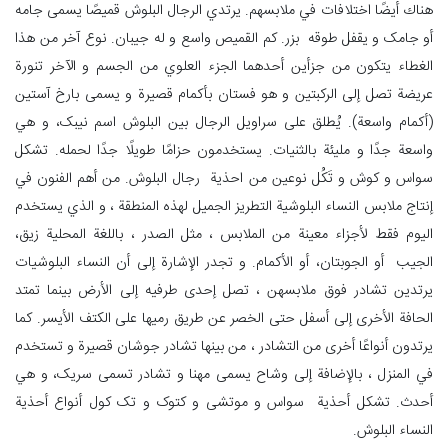
هناك أيضًا اختلافات في ملابسهم. يرتدي الرجال البلوش قميصًا يسمى جامه
أو جامک و يقفل طوقه بزر. كم القمیص واسع و له جيبان. نوع آخر من هذا
الغطاء يتكون من جزأين أحدهما الجزء العلوي من الجسم و الآخر تنورة
عريضة تصل إلى الركبتين و هو فستان بأكمام قصيرة و يسمى بارخ آستین
(أكمام واسعة). يُطلق على سراويل الرجال بين البلوش اسم نیبک، و هي
واسعة جدًا و مليئة بالثنيات. يستخدمون حزامًا طويلًا جدًا لحمله. تشكل
سواس و کوش و تَکُل نوعين من احذیة رجال البلوش. من أهم الفنون في
إنتاج ملابس النساء البلوشية التطريز الجميل لهذه المنطقة ، و الذي يستخدم
اليوم فقط لأجزاء معينة من الملابس ، مثل الصدر ، باللغة المحلية زیق،
الجيب أو الجوبتان، أو الأكمام. و تجدر الإشارة إلى أن النساء البلوشيات
يرتدين تشادر فوق ملابسهن ، تصل إحدى طرفيه إلى الأرض بينما تمتد
الحافة الأخرى إلى أسفل حتى الخصر عن طريق رميها على الكتف الأيسر. كما
يرتدون أنواعًا أخرى من التشادر ، من بينها تشادر جوشان قصيرة و تستخدم
في المنزل ، بالإضافة إلى وشاح يسمى مهنا و تشادر تسمى سریک، و هي
أحدث. تشكل أحذية سواس و موتشی و کتوک و تک کول أنواع أحذية
النساء البلوش.