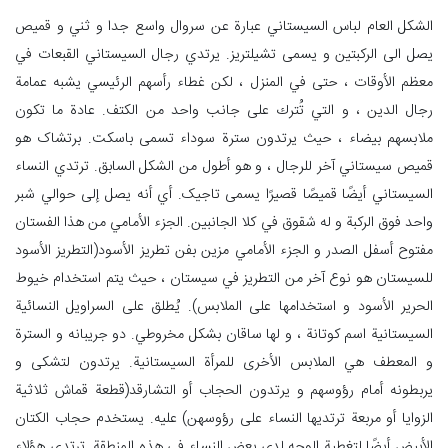
الشكل العام لباس السيستاني عبارة عن سروال واسع جدا و ثني و قميص
يصل الى الركبتين و يسمى تشيلتريز. يرتدي رجال السيستاني القبعات في
معظم الأوقات ، حتى في المنزل ، لكن غطاء رأسهم الرئيسي يشبه عمامة
رجال الدين ، و التي تُترك على جانب واحد من الكتف. عادة ما تكون
ملابسهم بيضاء ، حيث يرتدون سترة سوداء تسمى باسکت. برتشاک هو
قميص سيستاني آخر للرجال ، و هو أطول من الشکل السابق. ترتدي النساء
السيستاني أيضًا قميصًا قصيرًا يسمى تاجیک. أي أنه يصل إلى حوالي شبر
واحد فوق الركبة و له شقوق في كلا الجانبين. الجزء الأمامي من هذا الفستان
مفتوح أسفل الصدر و الجزء الأمامي مزين بفن تطريز الأسود(التطريز الأسود
للسيستان هو نوع آخر من التطریز في سيستان ، حيث يتم استخدام خيوط
الحرير الأسود و استخدامها على الملابس). يُطلق على السراويل النسائية
السيستانية اسم كوتانة ، و لها ساقان بشکل مخروطي. دو جریبانه و السترة
و المعطف هي الملابس الأخرى للمرأة السيستانية. يرتدون لتشکی و
يربطونه أمام رؤوسهم و يرتدون الحجاب أو التشارقد(قطعة قماش ثلاثية
الزوايا أو مربعة ترتديها النساء على رؤوسهن) عليه. يستخدم حجاب الكتان
الأبيض أيضًا لتغطية الوجه لدى بعض النساء في هذه المنطقة. ترتدي هؤلاء