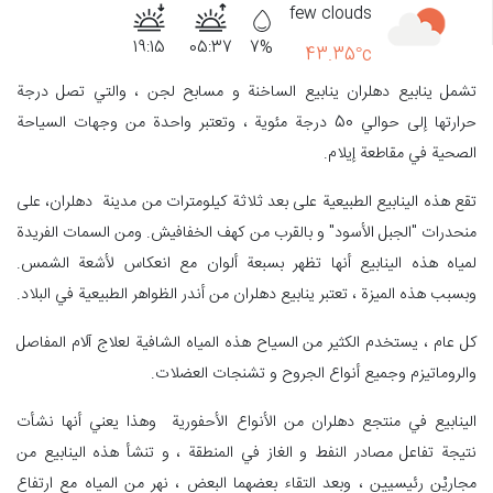
few clouds
19:15
05:37
7%
43.35°c
تشمل ينابيع دهلران ينابيع الساخنة و مسابح لجن ، والتي تصل درجة
حرارتها إلى حوالي 50 درجة مئوية ، وتعتبر واحدة من وجهات السياحة
الصحية في مقاطعة إيلام.
تقع هذه الينابيع الطبيعية على بعد ثلاثة كيلومترات من مدينة دهلران، على
منحدرات "الجبل الأسود" و بالقرب من كهف الخفافيش. ومن السمات الفريدة
لمياه هذه الينابيع أنها تظهر بسبعة ألوان مع انعكاس لأشعة الشمس.
وبسبب هذه الميزة ، تعتبر ينابيع دهلران من أندر الظواهر الطبيعية في البلاد.
كل عام ، يستخدم الكثير من السياح هذه المياه الشافية لعلاج آلام المفاصل
والروماتيزم وجميع أنواع الجروح و تشنجات العضلات.
الينابيع في منتجع دهلران من الأنواع الأحفورية وهذا يعني أنها نشأت
نتيجة تفاعل مصادر النفط و الغاز في المنطقة ، و تنشأ هذه الينابيع من
مجاريْن رئيسيين ، وبعد التقاء بعضهما البعض ، نهر من المياه مع ارتفاع