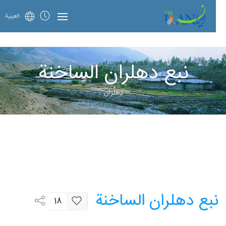
العربية
نبع دهلران الساخنة
دِهلُران
نبع دهلران الساخنة
18