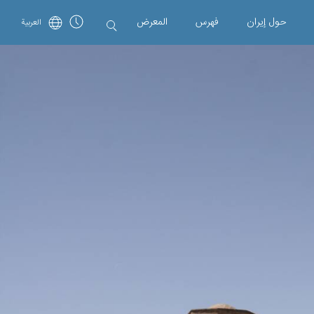
حول إیران
فهرس
المعرض
العربية