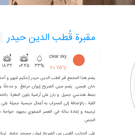
مقبرة قُطب الدين حيدر
clear sky
18:32
04:45
33%
20.75°c
يضم هذا المجمع قبر قطب الدين حيدر (حكيم شهير و أحد ال
خان طبسی. يضم مبنى الضريح إيوان مرتفعً و مدخلًا و م
بنمط هندسي جميل و بارز على أرضية بلون المغرة بالخ
القبة ، بالإضافة إلى المحراب به أعمال جبسية جميلة على
ترميمه و إعادة بنائه في العصر الصفوي بجهود خواجة س
الجص.
على الجانب الغربي من الضريح إيوان مسجد جامع تربة 